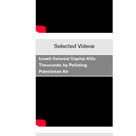
Selected Videos
Israeli Colonial Capital Kills
Thousands by Polluting
Palestinian Air