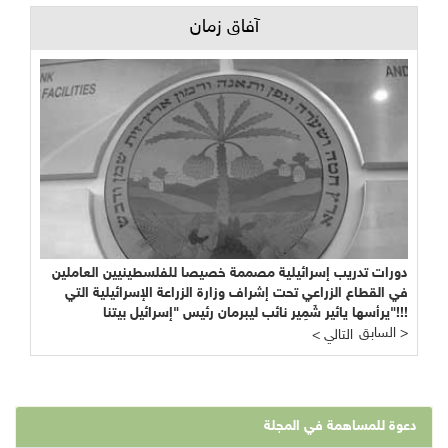
آفاق زمان
دورات تدريب إسرائيلية مصممة خصيصا للفلسطينيين العاملين
في القطاع الزراعي تحت إشراف وزارة الزراعة الإسرائيلية التي
يرأسها يائير شَمِير نائب ليبرمان رئيس "إسرائيل بيتنا"!!!
السابق >
< التالي
دعوة للمساهمة في المجلة