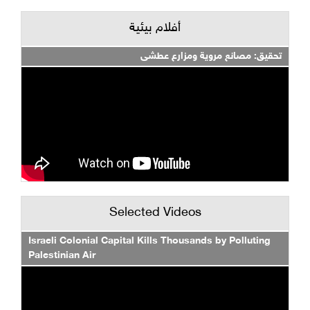
أفلام بيئية
تحقيق: مصانع مروية ومزارع عطشى
Selected Videos
Israeli Colonial Capital Kills Thousands by Polluting
Palestinian Air