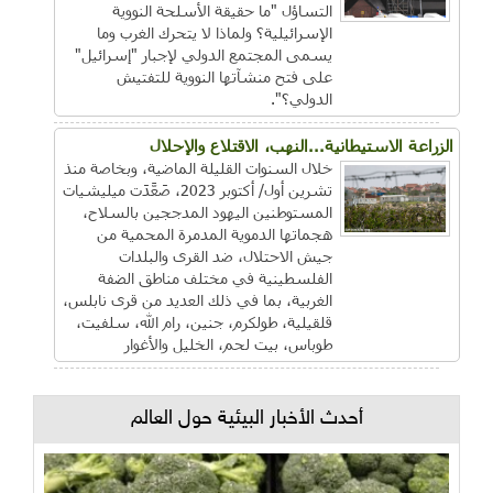
التساؤل "ما حقيقة الأسلحة النووية
الإسرائيلية؟ ولماذا لا يتحرك الغرب وما
يسمى المجتمع الدولي لإجبار "إسرائيل"
على فتح منشآتها النووية للتفتيش
الدولي؟".
الزراعة الاستيطانية...النهب، الاقتلاع والإحلال
خلال السنوات القليلة الماضية، وبخاصة منذ
تشرين أول/ أكتوبر 2023، صَعَّدَت ميليشيات
المستوطنين اليهود المدججين بالسلاح،
هجماتها الدموية المدمرة المحمية من
جيش الاحتلال، ضد القرى والبلدات
الفلسطينية في مختلف مناطق الضفة
الغربية، بما في ذلك العديد من قرى نابلس،
قلقيلية، طولكرم، جنين، رام الله، سلفيت،
طوباس، بيت لحم، الخليل والأغوار
أحدث الأخبار البيئية حول العالم