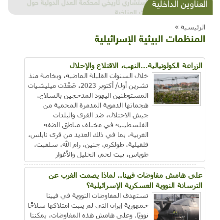
شذرات بيئية وتنموية...بنية تحتية وحلويات قبيحة
العناوين الداخلية
وحاكورة ونوبل وزيتون و"سيباط"
الرئيسية »
المنظمات البيئية الإسرائيلية
الزراعة الكولونيالية...النهب، الاقتلاع والإحلال
خلال السنوات القليلة الماضية، وبخاصة منذ
تشرين أول/ أكتوبر 2023، صَعَّدَت ميليشيات
المستوطنين اليهود المدججين بالسلاح،
هجماتها الدموية المدمرة المحمية من
جيش الاحتلال، ضد القرى والبلدات
الفلسطينية في مختلف مناطق الضفة
الغربية، بما في ذلك العديد من قرى نابلس،
قلقيلية، طولكرم، جنين، رام الله، سلفيت،
طوباس، بيت لحم، الخليل والأغوار
على هامش مفاوضات فيينا.. لماذا يصمت الغرب عن
الترسانة النووية العسكرية الإسرائيلية؟
تستهدف المفاوضات النووية في فيينا
جمهورية إيران التي لم يثبت امتلاكها سلاحًا
نوويًا. وعلى هامش هذه المفاوضات، يمكننا