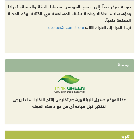
يتوجه مركز معاً إلى جميع المهتمين بقضايا البيئة والتنمية، أفرادا
ومؤسسات، أطفالا وأندية بيئية، للمساهمة في الكتابة لهذه المجلة
المحكّمة علمياً.
george@maan-ctr.org
ترسل المواد إلى العنوان التالي:
توصية
هذا الموقع صديق للبيئة ويشجع تقليص إنتاج النفايات، لذا يرجى
التفكير قبل طباعة أي من مواد هذه المجلة
تنويه