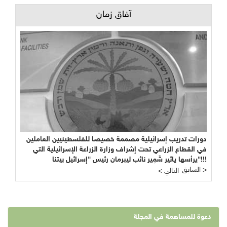
آفاق زمان
دورات تدريب إسرائيلية مصممة خصيصا للفلسطينيين العاملين
في القطاع الزراعي تحت إشراف وزارة الزراعة الإسرائيلية التي
يرأسها يائير شَمِير نائب ليبرمان رئيس "إسرائيل بيتنا"!!!
السابق >
< التالي
دعوة للمساهمة في المجلة