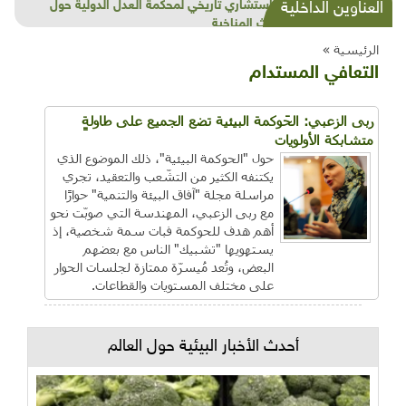
شذرات بيئية وتنموية...بنية تحتية وحلويات قبيحة
العناوين الداخلية
وحاكورة ونوبل وزيتون و"سيباط"
الرئيسية »
التعافي المستدام
ربى الزعبي: الحَوكمة البيئية تضع الجميع على طاولةٍ
متشابكة الأولويات
حول "الحوكمة البيئية"، ذلك الموضوع الذي
يكتنفه الكثير من التشّعب والتعقيد، تجري
مراسلة مجلة "آفاق البيئة والتنمية" حوارًا
مع ربى الزعبي، المهندسة التي صوبّت نحو
أهم هدف للحوكمة فبات سمة شخصية، إذ
يستهويها "تشبيك" الناس مع بعضهم
البعض، وتُعد مُيسرّة ممتازة لجلسات الحوار
على مختلف المستويات والقطاعات.
أحدث الأخبار البيئية حول العالم