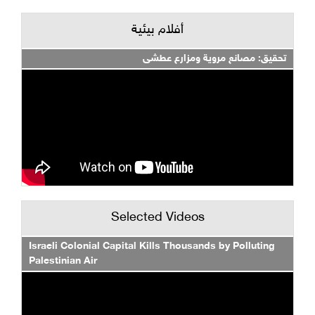
أفلام بيئية
تحقيق: مصانع مروية ومزارع عطشى
Selected Videos
Israeli Colonial Capital Kills Thousands by Polluting
Palestinian Air