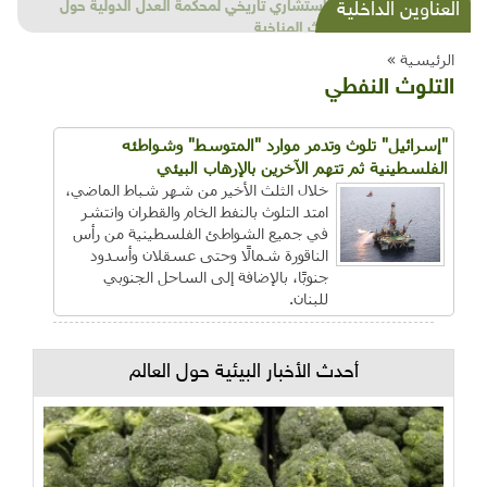
شذرات بيئية وتنموية...بنية تحتية وحلويات قبيحة
العناوين الداخلية
وحاكورة ونوبل وزيتون و"سيباط"
الرئيسية »
التلوث النفطي
"إسرائيل" تلوث وتدمر موارد "المتوسط" وشواطئه
الفلسطينية ثم تتهم الآخرين بالإرهاب البيئي
خلال الثلث الأخير من شهر شباط الماضي،
امتد التلوث بالنفط الخام والقطران وانتشر
في جميع الشواطئ الفلسطينية من رأس
الناقورة شمالًا وحتى عسقلان وأسدود
جنوبًا، بالإضافة إلى الساحل الجنوبي
للبنان.
أحدث الأخبار البيئية حول العالم