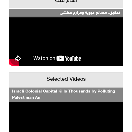
أفلام بيئية
تحقيق: مصانع مروية ومزارع عطشى
Selected Videos
Israeli Colonial Capital Kills Thousands by Polluting
Palestinian Air