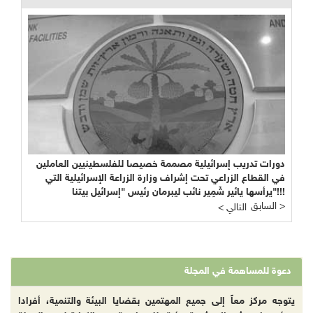
دورات تدريب إسرائيلية مصممة خصيصا للفلسطينيين العاملين
في القطاع الزراعي تحت إشراف وزارة الزراعة الإسرائيلية التي
يرأسها يائير شَمِير نائب ليبرمان رئيس "إسرائيل بيتنا"!!!
السابق >
< التالي
دعوة للمساهمة في المجلة
يتوجه مركز معاً إلى جميع المهتمين بقضايا البيئة والتنمية، أفرادا