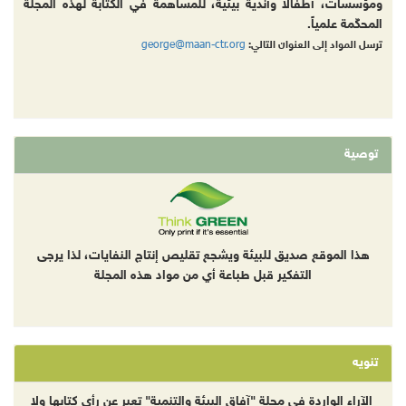
ومؤسسات، أطفالا وأندية بيئية، للمساهمة في الكتابة لهذه المجلة
المحكّمة علمياً.
george@maan-ctr.org
ترسل المواد إلى العنوان التالي:
توصية
هذا الموقع صديق للبيئة ويشجع تقليص إنتاج النفايات، لذا يرجى
التفكير قبل طباعة أي من مواد هذه المجلة
تنويه
الآراء الواردة في مجلة "آفاق البيئة والتنمية" تعبر عن رأي كتابها ولا