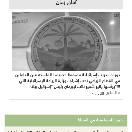
آفاق زمان
دورات تدريب إسرائيلية مصممة خصيصا للفلسطينيين العاملين
في القطاع الزراعي تحت إشراف وزارة الزراعة الإسرائيلية التي
يرأسها يائير شَمِير نائب ليبرمان رئيس "إسرائيل بيتنا"!!!
السابق >
< التالي
دعوة للمساهمة في المجلة