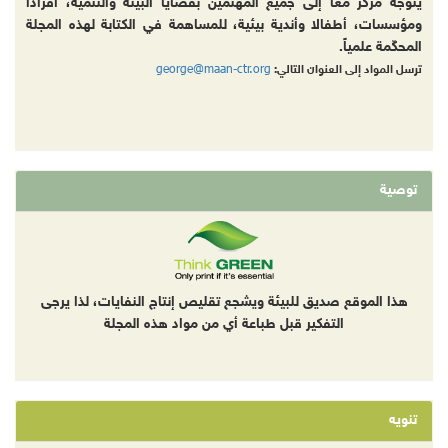
يتوجه مركز معاً إلى جميع المهتمين بقضايا البيئة والتنمية، أفرادا
ومؤسسات، أطفالا وأندية بيئية، للمساهمة في الكتابة لهذه المجلة
المحكّمة علمياً.
george@maan-ctr.org
ترسل المواد إلى العنوان التالي:
توصية
هذا الموقع صديق للبيئة ويشجع تقليص إنتاج النفايات، لذا يرجى
التفكير قبل طباعة أي من مواد هذه المجلة
تنويه