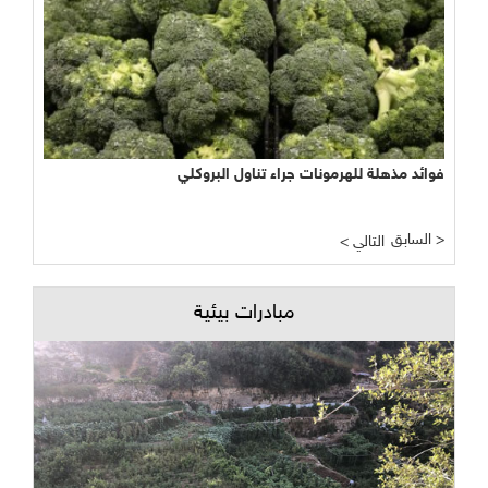
فوائد مذهلة للهرمونات جراء تناول البروكلي
السابق >
< التالي
مبادرات بيئية