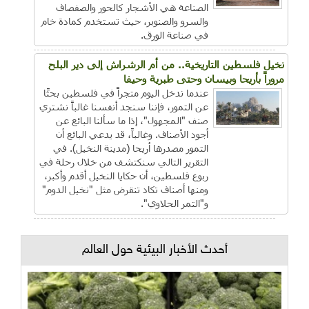
الصناعة هي الأشجار كالحور والصفصاف
والسرو والصنوبر، حيث تستخدم كمادة خام
في صناعة الورق.
نخيل فلسطين التاريخية.. من أم الرشراش إلى دير البلح
مروراً بأريحا وبيسان وحتى طبرية وحيفا
عندما ندخل اليوم متجراً في فلسطين بحثًا
عن التمور، فإننا سنجد أنفسنا غالباً نشتري
صنف "المجهول"، إذا ما سألنا البائع عن
أجود الأصناف. وغالباً، قد يدعي البائع أن
التمور مصدرها أريحا (مدينة النخيل). في
التقرير التالي سنكتشف من خلال رحلة في
ربوع فلسطين، أن حكايا النخيل أقدم وأكبر،
ومنها أصناف تكاد تنقرض مثل "نخيل الدوم"
و"التمر الحلاوي".
أحدث الأخبار البيئية حول العالم