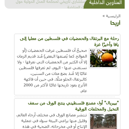
شذرات بيئية وتنموية...بنية تحتية وحلويات قبيحة
العناوين الداخلية
وحاكورة ونوبل وزيتون و"سيباط"
الرئيسية »
أريحا
رحلة مع البرتقال والحمضيات في فلسطين من معليا إلى
يافا وأخيرًا غزة
صحيحٌ أن فلسطين عرفت الحمضيات (أو
الموالح كما يُصنفها البعض) مُنذ قديم الزمان
إلا أن الكثير من الحمضيات التي نعرفها - ولا
نستغني عنها - اليوم، لم تعرفها فلسطين
غالبًا إلا مُنذ بضع مئات من السنين،
كالبرتقال الحلو مثلًا، في حين أن فاكهة
الأترج يعود تاريخها غالبًا لأكثر من 2000
عام.
"بيبربال" أول مصنع فلسطيني ينتج الورق من سعف
النخيل والمخلفات الورقية
تنتشر مصانع الورق في مختلف أرجاء العالم،
وقليل منها يراعي البيئة سواء في عملية
الإنتاج أو في مخرجاته. الضحية في هذه