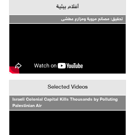
أفلام بيئية
تحقيق: مصانع مروية ومزارع عطشى
Selected Videos
Israeli Colonial Capital Kills Thousands by Polluting
Palestinian Air