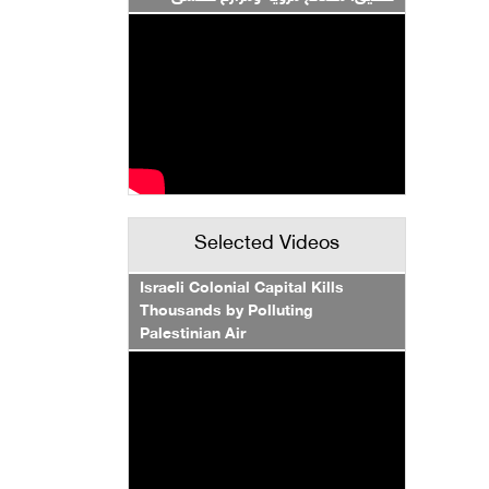
Selected Videos
Israeli Colonial Capital Kills
Thousands by Polluting
Palestinian Air