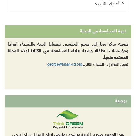
السابق >
< التالي
دعوة للمساهمة في المجلة
يتوجه مركز معاً إلى جميع المهتمين بقضايا البيئة والتنمية، أفرادا
ومؤسسات، أطفالا وأندية بيئية، للمساهمة في الكتابة لهذه المجلة
المحكّمة علمياً.
george@maan-ctr.org
ترسل المواد إلى العنوان التالي:
توصية
هذا الموقع صديق للبيئة ويشجع تقليص إنتاج النفايات، لذا يرجى