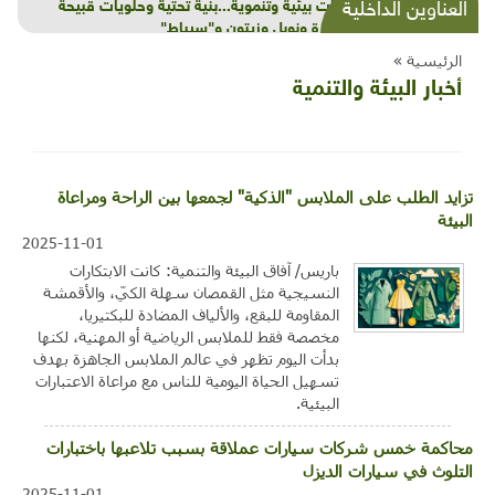
شذرات بيئية وتنموية...بنية تحتية وحلويات قبيحة
العناوين الداخلية
وحاكورة ونوبل وزيتون و"سيباط"
الرئيسية »
أخبار البيئة والتنمية
تزايد الطلب على الملابس "الذكية" لجمعها بين الراحة ومراعاة
البيئة
2025-11-01
باريس/ آفاق البيئة والتنمية: كانت الابتكارات
النسيجية مثل القمصان سهلة الكيّ، والأقمشة
المقاومة للبقع، والألياف المضادة للبكتيريا،
مخصصة فقط للملابس الرياضية أو المهنية، لكنها
بدأت اليوم تظهر في عالم الملابس الجاهزة بهدف
تسهيل الحياة اليومية للناس مع مراعاة الاعتبارات
البيئية.
محاكمة خمس شركات سيارات عملاقة بسبب تلاعبها باختبارات
التلوث في سيارات الديزل
2025-11-01