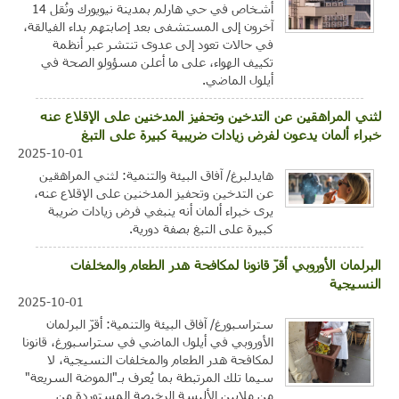
أشخاص في حي هارلم بمدينة نيويورك ونُقل 14
آخرون إلى المستشفى بعد إصابتهم بداء الفيالقة،
في حالات تعود إلى عدوى تنتشر عبر أنظمة
تكييف الهواء، على ما أعلن مسؤولو الصحة في
أيلول الماضي.
لثني المراهقين عن التدخين وتحفيز المدخنين على الإقلاع عنه
خبراء ألمان يدعون لفرض زيادات ضريبية كبيرة على التبغ
2025-10-01
هايدلبرغ/ آفاق البيئة والتنمية: لثني المراهقين
عن التدخين وتحفيز المدخنين على الإقلاع عنه،
يرى خبراء ألمان أنه ينبغي فرض زيادات ضريبة
كبيرة على التبغ بصفة دورية.
البرلمان الأوروبي أقرّ قانونا لمكافحة هدر الطعام والمخلفات
النسيجية
2025-10-01
ستراسبورغ/ آفاق البيئة والتنمية: أقرّ البرلمان
الأوروبي في أيلول الماضي في ستراسبورغ، قانونا
لمكافحة هدر الطعام والمخلفات النسيجية، لا
سيما تلك المرتبطة بما يُعرف بـ"الموضة السريعة"
من ملايين الألبسة الرخيصة المستوردة من