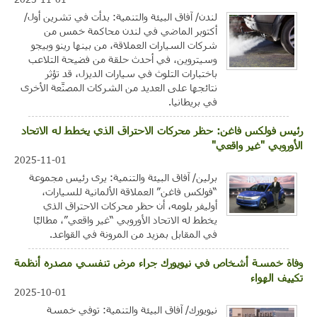
لندن/ آفاق البيئة والتنمية: بدأت في تشرين أول/
أكتوبر الماضي في لندن محاكمة خمس من
شركات السيارات العملاقة، من بينها رينو وبيجو
وسيتروين، في أحدث حلقة من فضيحة التلاعب
باختبارات التلوث في سيارات الديزل، قد تؤثر
نتائجها على العديد من الشركات المصنِّعة الأخرى
في بريطانيا.
رئيس فولكس فاغن: حظر محركات الاحتراق الذي يخطط له الاتحاد
الأوروبي "غير واقعي"
2025-11-01
برلين/ آفاق البيئة والتنمية: يرى رئيس مجموعة
“فولكس فاغن” العملاقة الألمانية للسيارات،
أوليفر بلومه، أن حظر محركات الاحتراق الذي
يخطط له الاتحاد الأوروبي “غير واقعي”، مطالبًا
في المقابل بمزيد من المرونة في القواعد.
وفاة خمسة أشخاص في نيويورك جراء مرض تنفسي مصدره أنظمة
تكييف الهواء
2025-10-01
نيويورك/ آفاق البيئة والتنمية: توفي خمسة