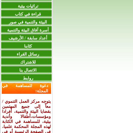
تراثيات بيئية
قراءة في كتاب
البيئة والتنمية في صور
أسرة آفاق البيئة والتنمية
أعداد سابقة / الأرشيف
كتَابنا
رسائل القراء
للاشتراك
الاتصال بنا
روابط
دعوة للمساهمة في
:
المجلة
يتوجه مركز العمل التنموي /
معاً إلى جميع المهتمين
بقضايا البيئة والتنمية، أفرادا
ومؤسسات،أطفالا وأندية
بيئية، للمساهمة في الكتابة
لهذه المجلة المحكمة علميا،
في الصفحة الرئيسية أو في