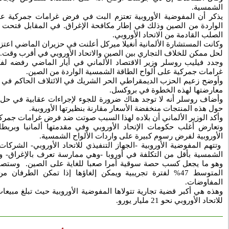
الشمسية.
يذكر أن المفوضية الأوروبية تعتزم البت في فرض غرامات جمركية عل
الواردة من الصين وذلك في إطار مكافحة الإغراق. في المقابل فتحت 
الصلب القادمة من الاتحاد الأوروبي.
وكانت المستشارة الألمانية أنغيلا ميركل أعلنت في حزيران الماضي اعتز
لحل ممكن للخلاف التجاري بين الصين والاتحاد الأوروبي في أقرب وقت.
وجدد فيليب روسلر وزير الاقتصاد الألماني في أيار الماضي رفضه لفك
غرامات جمركية على ألواح الطاقة الشمسية الواردة من الصين.
وأوضح زعيم الحزب الديمقراطي الحر الشريك في الائتلاف الحاكم في أل
معارضتها لهذه الخطوة في بروكسل.
وأضاف روسلر أنه لا توجد هناك ضرورة للجوء لإجراءات عقابية في حل 
حول هذه المنتجات منخفضة الأسعار مقارنة بنظيرتها الأوروبية.
وأكد الوزير الألماني أن بلاده لهذا السبب صوتت ضد فرض غرامات جمرك
وتعارض أغلب حكومات الإتحاد الأوروبي وفي مقدمتها ألمانيا وبريطان
الأوروبية لفرض رسوم كبيرة على واردات الألواح الشمسية.
وتتهم المفوضية الأوروبية -الجهاز التنفيذي للاتحاد الأوروبي- الشركات 
الشمسية بأقل من التكلفة في أوروبا -وهي ممارسة تعرف بالإغراق-
وهو ما يجعل كسب حصة سوقية أمرا صعبا للغاية على الصين. وستصب
المتوسط 47% لفترة تجريبية ويمكن إلغاؤها إذا تمكن الطرفا
المفاوضات.
وهذه هي أكبر قضية تجارية تتولاها المفوضية الأوروبية حيث تبلغ مبيعا
للاتحاد الأوروبي نحو 21 مليار يورو.