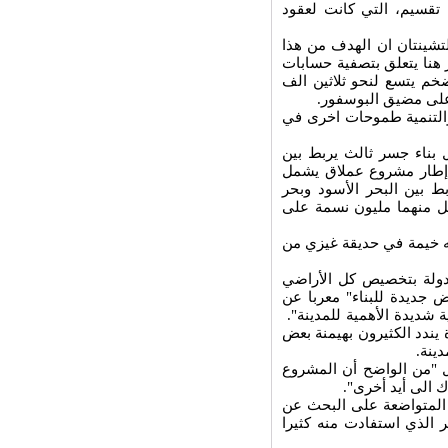
تقسيم، التي كانت لعقود
تشينتان ان الهدف من هذا
هنا يتعلق بتصفية حسابات
خم يتسع لنحو ثلاثين الف
على مضيق البوسفور.
 والتنمية طموحات اخرى في
بناء جسر ثالث يربط بين
يندرج الجسر في إطار مشروع عملاق يشمل
سنويا وقناة تربط بين البحر الأسود وبحر
ل منهما مليون نسمة على
ه خيمة في حديقة غيزي من
لدولة بتخصيص كل الأراضي
ض جديدة للبناء" معربا عن
 شديدة الأهمية للمدينة".
يندد الكثيرون بهيمنة بعض
ينة.
ل "من الواضح أن المشروع
 الى أيد أخرى".
ل المتواضعة على البحث عن
 الذي استفادت منه كثيرا