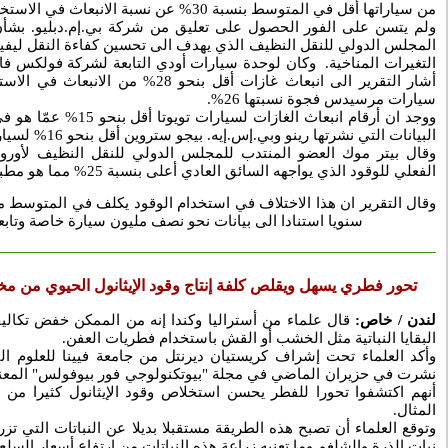
من سياراتها أقل في المتوسط بنسبة 30% عن نسبة الانبعاث في الاستخدام الفعلي.
ولم يتسن على الفور الحصول على تعليق من شركة بي.إم.دبليو. بشأن ا
المجلس الدولي للنقل النظيف الذي يهدف الى تحسين كفاءة النقل ليفي
التغيرات المناخية. وكان لوحدة سيارات أودي التابعة لشركة فولكس فا
أشار التقرير الى انبعاث غازات أقل بنحو 28%
سيارات مرسيدس فجوة نسبتها 26%.
ووجد ان أرقام انبعاث الغازات 
البيانات التي نشرتها رينو وبي.إس.إيه. بيجو ستروين أقل بنحو 16% لسياراتها على الطريق.
وقال بيتر موك العضو المنتدب للمجلس الدولي للنقل النظيف لأوروبا
الفعلي للوقود الذي يواجهه السائق العادي أعلى بنسبة 25% مما هو مطبوع في بطاقات البيع".
سنويا استنادا الى بيانات نحو نصف مليون سيارة خاصة وتابع
تحور فطري يسهل ويقلص كلفة إنتاج وقود الإيثانول الحيوي من 
لندن / خاص:
قال علماء من أستراليا وكندا إنه من الممكن خفض تكاليف
البقايا النباتية مثل الخشب أو القش باستخدام فطريات العفن.
وأكد العلماء تحت إشراف كريستيان ديرنتل من جامعة فيينا للعلوم ال
نشرت في حزيران الماضي في مجلة "بيوتكنولوجي فور بيوفولس" المعني
أنهم اكتشفوا تحورا للفطر يحسن استخلاص وقود الإيثانول كثيرا من ا
المثال.
وتوقع العلماء أن تصبح هذه الطريقة مستقبلا بديلا عن النباتات التي ت
نبات الذرة والشلغم وما تعنيه زراعة هذه النباتات من ارتفاع أسعار السلع ا