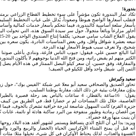
بندورة!
تكاد ثمار البندورة تكون مؤشراً على سوء تخطيط القطاع الزراعي برمته
فتقلب أسعارها الواضح هبوطاً وصعوداً، يًدلل على غياب التخطيط السليم. 
بأسعار سلعة أساسية كالبندورة، فيما نتحكم بأسعار خدمات كمالية وأساسي
أحاور مزارعاً وبائعاً متجولاً، حول سر سيدة السوق هذه، التي تحولت ال
شحيح، ولا نعرف سبب هبوط الأسعار لهذه الدرجة.
أما البائع حسين علي، فيقول: جيوب الناس فارغة، وننادي بأعلى صوتنا
الكثير منهم لم يقبض راتبه، ومن فتح الله الدنيا بوجوههم لا يأكلون البندور
الثمن إلى شيقل واحد وأقل للكيلو في الصيف!
سعيد وكيرتش
تحاور الصديق والصحافي سعيد أبو معلا عبر شبكة "الفيس بوك"، حول زيار
يدوّن مفارقات بيئية عن ذلك البلد، مقارنةً بوطننا السليب.
يقول: 16ساعة بالقطار، 4 ساعات بالباص بعد رحلة قصي
العاصمة، خلال تلك المساحات لم نر خضارا قط، في الطريق من كييف 
جزيرة القرم) كانت السهول شاسعة لدرجة خرافية تشعرك بالخوف، فيما الأش
من أغصان رمادية وطيور منفوخة من البرد ساكنة هادئة أو نائمة، غابات 
أن ينبت منها ورقة خضراء..
ويزيد: بدا لي أن الثلج الذي يتساقط ويستمر لشهور أفقد هذه البلاد روحها 
أنه قبل أن يمنح الشتاء الأوكرانيين الحياة (الخضار والربيع والورد والبه
القسوة والعذاب، لذلك يحتاط الأوكران في كل شيء، تخيلوا مثلا: مئات أن