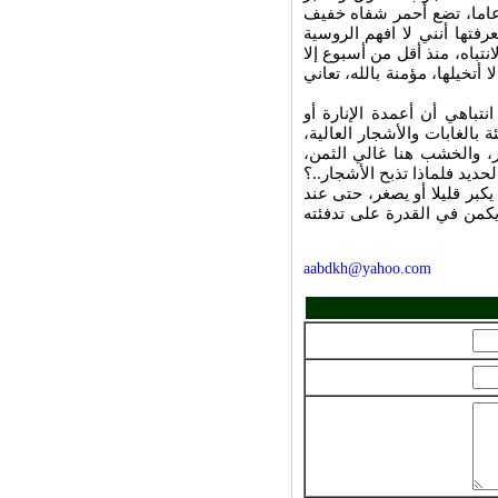
ياء بدقة متناهية، تعيش برفقة "ليزا" القطة الإيرانية منذ أكثر من 14 عاما، تضع أحمر شفاه خفيف
رفتها أنني لا افهم الروسية
نتباه، منذ أقل من أسبوع إلا
أتخيلها، مؤمنة بالله، تعاني
باهي أن أعمدة الإنارة أو
بالغابات والأشجار العالية،
ر، والخشب هنا غالي الثمن،
حديد فلماذا تذبح الأشجار..؟
ا مربعا للمنزل الواحد يكبر قليلا أو يصغر، حتى عند
يكمن في القدرة على تدفئته
aabdkh@yahoo.com