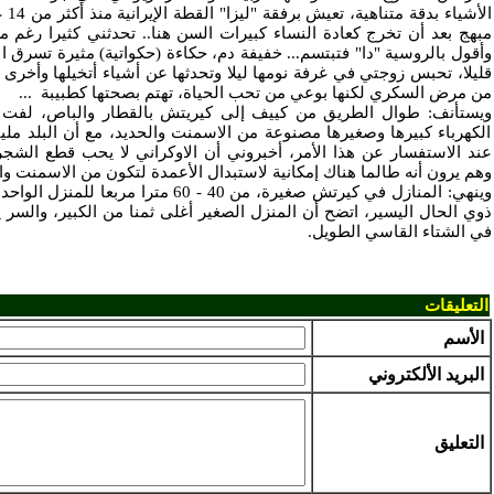
الأش
مبهج بعد أن تخرج كعادة النساء كبيرات السن هنا.. تحدثني كثيرا رغم مع
وأقول بالروسية "دا" فتبتسم... خفيفة دم، حكاءة (حكواتية) مثيرة تسرق الا
قليلا، تحبس زوجتي في غرفة نومها ليلا وتحدثها عن أشياء أتخيلها وأخرى لا 
من مرض السكري لكنها بوعي من تحب الحياة، تهتم بصحتها كطبيبة
...
ويستأنف: طوال الطريق من كييف إلى كيريتش بالقطار والباص، لفت انت
الكهرباء كبيرها وصغيرها مصنوعة من الاسمنت والحديد، مع أن البلد مليئة 
عند الاستفسار عن هذا الأمر، أخبروني أن الاوكراني لا يحب قطع الشج
وهم يرون أنه طالما هناك إمكانية لاستبدال الأعمدة لتكون من الاسمنت وال
وينهي: المنازل في كيرتش صغيرة، من 40 - 60 متر
ذوي الحال اليسير، اتضح أن المنزل الصغير أغلى ثمنا من الكبير، والسر 
في الشتاء القاسي الطويل.
التعليقات
الأسم
البريد الألكتروني
التعليق