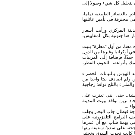
ون بتخليل كل شيء وصولا إلى
ص بالعصائر الطبيعية تماما،
 هي محترفة في تأمين عائلتها
نة المركزي ورأيت أسعار
 هنا جنونية بكل المقاييس،
 معنا، من أول "مطرة" ينبت
ي أوكرانيا وغيرها من الدول
جيدًا، فإضافة إلى المربيات
 بأنواعه، اللحوم، الفطر،
د الهوس بالنباتات الخضراء
ش ولم اصادف بيتا واحدا من
المليء بالثلج نوافذ زجاجية
شة.. حتى انني تعثرت على
د تزين نوافذ بيوت المدينة
واء
...
زوجة قبطان جاب البحار وجلب
صف البرامج التلفزيونية على
تمشي بهمة شاب مع أن عمرها
جحة، على سدة/ سقيفة بيتها
 معًا كانت تجوب السوق وتختبر