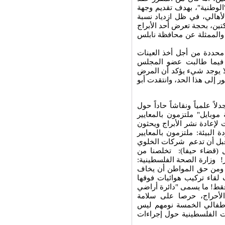
لوطنية"، بهدف تقديم وجهة
أهالي، في ظل ازدياد نسبة
تين، بحجة تعرض أحد الأبراج
 والممثلة عن محافظة نابلس
محددة من أجل أخذ العينات
 فيما طالبت عضو المجلس
 لا يوجد شيء يؤكد أن المرض
 إلى هذا الحد، وانتقدت أبو
ية" عقدت ندوة مطولة في آب 2009، شهدت جدلاً علمياً ونقاشاً حاداً حول
 موبايل" ملتزمون بالمعايير
لإعادة نشر الأبراج ويحثون
لبيئة: ملتزمون بالمعايير
 قبل أن تدعم شركات الخلوي
ل (قضاء حيفا): تخلصنا من
ر! وزارة الصحة الفلسطينية:
اض ومن حق المواطن أن يخاف
لقاء تركيب هوائيات فوقها
 فقط! ما يسمى "دائرة أراضي
لأحراج، حرصا على سلامة
وأطفالي الخمسة نومهم ليس
ات الفلسطينية حول إجراءات