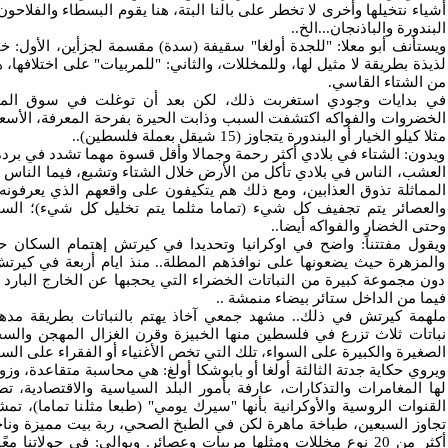
أشياء نتخيلها وأخرى لا تخطر على بالنا البتة، هنا يقوم البسطاء والفلاح
البندورة والباذنجان...الخ..
ويستأنف أبو معلا: "للجدة أولغا" سقيفة (سدة) مقسمة لجزأين، الأول: خا
لذيذة بطريقة لا مثيل لها، وللمخللات، والثاني: "للمربيات" على اختلافها،
من الشتاء القاسي.
في بدايات وجودي استغربت ذلك، لكن بعد أن توغلت في سوق المدي
الخضروات والفواكه اكتشفت السبب وذابت الحيرة بفرحة المعرفة، الأسعار
مثلا كيلو الخيار أو البندورة يتجاوز (15 شيقل بعملة فلسطين)..
ويدون: الشتاء في بلادي أكثر رحمة وجمالا وأقل قسوة مهما تشدد في برده
العشب، الناس في بلادي تأكل من الأرض خلال الشتاء وتشبع، فيما الناس ف
المماثلة تذوق العذابين، ومع ذلك هم يتكيفون على واقعهم الذي يعرفونه 
والعصائر يتم تجفيف كل شيء (تماما مثلما يتم تخليل كل شيء)؛ السمك
وحتى الخضار والفواكه أيضا..
ويقول مفتتناً: واضح في اوكرانيا وتحديدا في كيرتش إهتمام السكان ح
والمزهرة حيث يضعونها على نوافذهم المطلة.. منذ ايام أربعة في كيرت
دون مجموعة كبيرة من النباتات الخضراء التي يحجبها عن الخارج البارد و
فيما من الداخل ستائر بيضاء منمشة
..
ملهمة كيرتش في ذلك.. مشهد جمعي آخاذ يهتم بالنباتات بطريقة مده
نباتات ثلاث تزرع في فلسطين منها الخبيزة وقرن الغزال المهجن والسجا
الصغيرة والكبيرة على السواء، تلك التي تخص الأغنياء أو الفقراء على الس
ويروي حكاية جدتة الثالثة أولغا أو بابوشكا أولغ: هي محاسبة متقاعدة، و
لها المغامرات والتذكارات، عارفة بأمور البلد السياسية والاقتصادية، ت
القنوات الروسية والأوكرانية بأنها "سيرك يومي" (طبعا مثلنا تماما)، 
تجاوز السبعين، طباخة ماهرة لكن في الطبخ الصحي، ربة بيت مميزة ونا
أكثر من 20 نوع مخللات ومثلها مربيات وعصائر. ويوالي: في جولاتنا