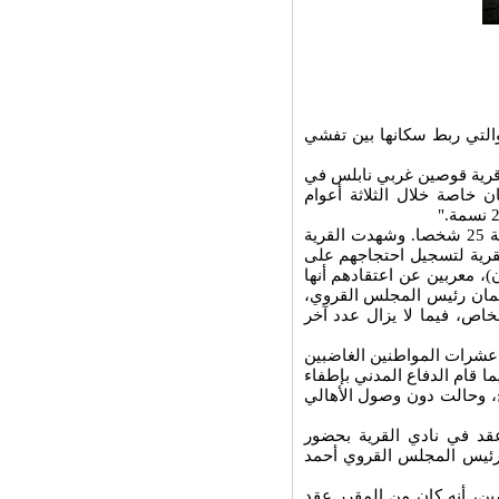
والتي ربط سكانها بين تفشي
قرية قوصين غربي نابلس في
 خاصة خلال الثلاثة أعوام
وأضافت: وأصيب منهم( سكان القرية) بالمرض خلال الثلاثة أعوام الماضية 25 شخصا. وشهدت القرية
قرية لتسجيل احتجاجهم على
، معربين عن اعتقادهم أنها
ان رئيس المجلس القروي،
 أشخاص، فيما لا يزال عدد آخر
 عشرات المواطنين الغاضبين
ما قام الدفاع المدني بإطفاء
ج، وحالت دون وصول الأهالي
قد في نادي القرية بحضور
ورئيس المجلس القروي أحمد
ن، أنه كان من المقرر عقد