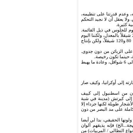
، وعدم قدرتنا على تنظيمه،
ولا يعقل أن لا نجيد التحكم
ة كثيرة.
يوم للجلوس في ذيل القائمة.
يقول الفلاح الشاب سامي صبحي: يكلفنا إنتاج الصندوق الواحد بين 20-25 شيقلاً بالمعدل، ولكننا اليوم
نبيعه بعشرة شواقل وأقل، وفي بعض المناسبات النادرة، يكون سعره بين 80 و120 شيقلاً، ولكن بإنتاج
 على الزبائن من دون جدوى.
ة، حينما تكون رخيصة.
والمفارقة، وفق حسين، أن سعر كيلو البصل الممتاز في هذه الأيام يصل إلى 6 شواقل، وعادة ما يهبط
ته إلى أوكرانيا، وكيف صار
رة بالطيران من اسطنبول إلى كييف
إلى كيرتش (مدينة في شبة
جار طويلة لكنها جرداء إلا
كاملة على مد البصر من دون
ولونها الحقيقي، بدا لي أيضا
جة...الخ) فإنه يذيقهم ألوان
واع التطالي / المربيات) من