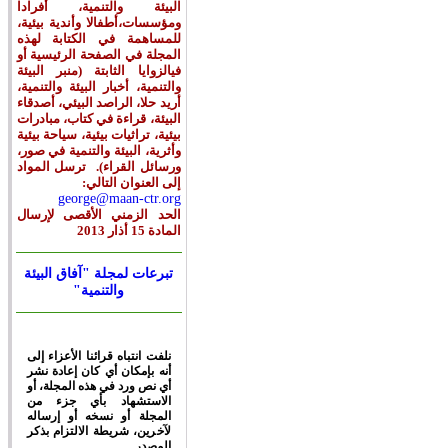
البيئة والتنمية، أفرادا
ومؤسسات،أطفالا وأندية بيئية،
للمساهمة في الكتابة لهذه
المجلة في الصفحة الرئيسية أو
فيالزوايا الثابتة (منبر البيئة
والتنمية، أخبار البيئة والتنمية،
أريد حلا، الراصد البيئي، أصدقاء
البيئة، قراءة في كتاب، مبادرات
بيئية، تراثيات بيئية، سياحة بيئية
وأثرية، البيئة والتنمية في صور،
ورسائل القراء). ترسل المواد
إلى العنوان التالي:
george@maan-ctr.org
الحد الزمني الأقصى لإرسال
المادة 15 أذار 2013
تبرعات لمجلة "آفاق البيئة
والتنمية"
نلفت انتباه قرائنا الأعزاء
إلى
أنه بإمكان أي كان إعادة نشر
أي نص ورد في هذه المجلة، أو
الاستشهاد بأي جزء من
المجلة أو نسخه أو إرساله
لآخرين، شريطة الالتزام بذكر
المصدر
.