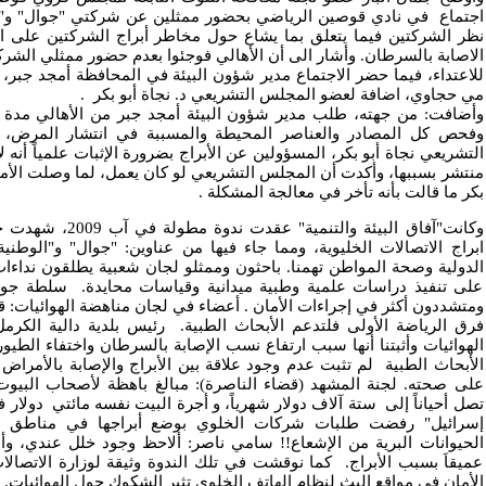
اجتماع في نادي قوصين الرياضي بحضور ممثلين عن شركتي "جوال" و"ا
نظر الشركتين فيما يتعلق بما يشاع حول مخاطر أبراج الشركتين على ال
الاصابة بالسرطان. وأشار الى أن الأهالي فوجئوا بعدم حضور ممثلي الشرك
للاعتداء، فيما حضر الاجتماع مدير شؤون البيئة في المحافظة أمجد جبر،
مي حجاوي، اضافة لعضو المجلس التشريعي د. نجاة أبو بكر
.
وأضافت: من جهته، طلب مدير شؤون البيئة أمجد جبر من الأهالي مدة 
وفحص كل المصادر والعناصر المحيطة والمسببة في انتشار المرض،
التشريعي نجاة أبو بكر، المسؤولين عن الأبراج بضرورة الإثبات علمياً أنه
منتشر بسببها، وأكدت أن المجلس التشريعي لو كان يعمل، لما وصلت الأمور
بكر ما قالت بأنه تأخر في معالجة المشكلة
.
وكانت"آفاق البيئة والتنم
ابراج الاتصالات الخليوية، ومما جاء فيها من عناوين: "جوال" و"الوطنية
الدولية وصحة المواطن تهمنا. باحثون وممثلو لجان شعبية يطلقون نداءات 
على تنفيذ دراسات علمية وطبية ميدانية وقياسات محايدة. سلطة جودة ا
ومتشددون أكثر في إجراءات الأمان . أعضاء في لجان مناهضة الهوائيات:
فرق الرياضة الأولى فلتدعم الأبحاث الطبية. رئيس بلدية دالية الكرم
الهوائيات وأثبتنا أنها سبب ارتفاع نسب الإصابة بالسرطان واختفاء الطيو
الأبحاث الطبية لم تثبت عدم وجود علاقة بين الأبراج والإصابة بالأمر
على صحته. لجنة المشهد (قضاء الناصرة): مبالغ باهظة لأصحاب البيوت 
تصل أحياناً إلى ستة آلاف دولار شهرياً، و أجرة البيت نفسه مائتي دولار
إسرائيل" رفضت طلبات شركات الخلوي بوضع أبراجها في مناطق ا
الحيوانات البرية من الإشعاع!! سامي ناصر: ألاحظ وجود خلل عندي، 
عميقاَ بسبب الأبراج. كما نوقشت في تلك الندوة وثيقة لوزارة الاتصال
الأمان في مواقع البث لنظام الهاتف الخلوي تثير الشكوك حول الهوائيات.