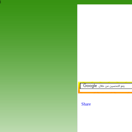
l
Share