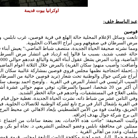
اوكرانيا بيوت قديمة
عبد الباسط خلف:
قوصين
تابعت وسائل الإعلام المحلية حالة الهلع في قرية قوصين، غرب نابلس، 
مرض السرطان في صفوفهم وبين أبراج الاتصالات الخليوية.
ومما نشرته صحيفة الحياة الجديدة، منتصف شباط الماضي:" يعيش أبناء 
حالة غضب شديد، بسبب ما قالوا إنه ازدياد في انتشار مرض السرطان
الماضية، وبات المرض يشغل عقول أبناء القرية والبالغ عددهم حوالي 2000 نسمة."
(...)حملة احتجاجية نظمها مجلس قروي قوصين بمشاركة غالبية سكان ال
أبراج شركتي جوال والوطنية تحت شعار (نريد قوصين خالية من السرطان)
السبب الرئيسي في انتشار المرض في القرية
.
وأوضح احمد يوسف سلم
أن أكثر من 20 شخصا، اصيبوا بالسرطان، توفي منهم حوالي عشرة
يتلقى العلاج في المستشفيات، وأحدهم في حالة الخطر الشديد.
وفي الثامن عشر من شباط ذاته، نشرت الحياة الجديدة، تغطية حول قيام
في القرية بإشعال النار في برج تابع لشركة الوطنية للاتصالات الخلوية، في
الحريق، وقامت قوة من الأمن الفلسطيني بإبعاد الاهالي عن محيط البر
الى برج شركة جوال بهدف إحراقه.
وكتبت الصحيفة: "جاءت هذه الأحداث، بعد بضعة ساعات من اجتماع ع
ممثلين عن محافظة نابلس وعضو المجلس التشريعي د. نجاة أبو بكر، 
سلمان، وعدد من أهالي القرية
.
وأوضح جمال الباز عضو لجنة مكافحة التلوث التابعة لمجلس قروي قوصي