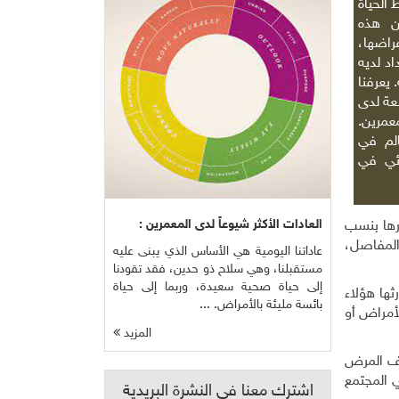
الحياة
ن هذه
اضها،
د لديه
يعرفنا
بعة لدى
عمرين.
لم في
ئي في
العادات الأكثر شيوعاً لدى المعمرين :
ارها بنسب
المفاصل،
عاداتنا اليومية هي الأساس الذي يبنى عليه
مستقبلنا، وهي سلاح ذو حدين، فقد تقودنا
إلى حياة صحية سعيدة، وربما إلى حياة
ها هؤلاء
بائسة مليئة بالأمراض. ...
أمراض أو
المزيد
قف المرض
 المجتمع
اشترك معنا في النشرة البريدية