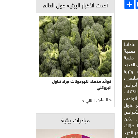
Face
انشر
أحدث الأخبار البيئية حول العالم
اداتنا
ة صحية
مليئة
العديد
وتيرة
ماضي،
فوائد مذهلة للهرمونات جراء تناول
 أمراض
البروكلي
اكتئاب
واعه،
السابق >
< التالي
 القول
أمراض
 الذين
مبادرات بيئية
 هؤلاء
 الجيد