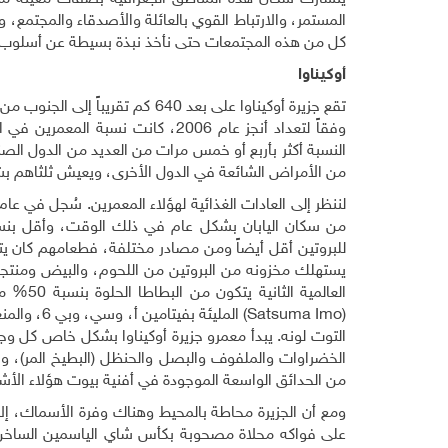
المستمر، والارتباط القوي بالعائلة والأصدقاء والمجتمع، 
كل من هذه المجتمعات حتى نأخذ نبذة بسيطة عن أسلوب ح
أوكيناوا
تقع جزيرة أوكيناوا على بعد 640 ك
النسبة أكثر بأربع أو خمس مرات من العديد من الدول الص
من الأمراض الشائعة في الدول الأخرى، ويعيش ثلثاهم بشكل
للبروتين أقل أيضاً ومن مصادر مختلفة، فطعامهم كان 
يستهلك مخزونه من البروتين من اللحوم، والبيض ومنتجات 
العالمية الثانية يتكون من البطاطا الحلوة بنسبة 50% من السعرات اليومية. والبطاطا الحلوة البنفسجية (
(
Satsuma Imo
) المليئة
التوت لونه. يبدأ معمرو جزيرة أوكيناوا بشكل خاص كل وج
الخضراوات والملفوف والبصل والحنظل (البطيخ المر)، والج
من الحدائق الواسعة الموجودة في أفنية بيوت هؤلاء الأ
على فواكه محلاة مصحوبة بكأس شاي الياسمين الساخن. م