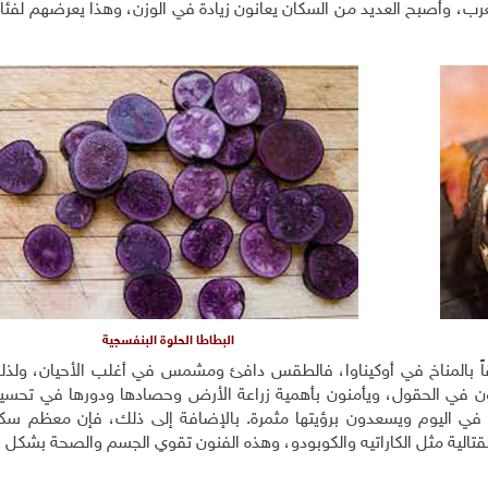
بالغرب، وأصبح العديد من السكان يعانون زيادة في الوزن، وهذا يعرضهم لف
البطاطا الحلوة البنفسجية
وثيقاً بالمناخ في أوكيناوا، فالطقس دافئ ومشمس في أغلب الأحيان، ول
لون في الحقول، ويأمنون بأهمية زراعة الأرض وحصادها ودورها في تحسي
 في اليوم ويسعدون برؤيتها مثمرة. بالإضافة إلى ذلك، فإن معظم سكان
الية مثل الكاراتيه والكوبودو، وهذه الفنون تقوي الجسم والصحة بشكل ع