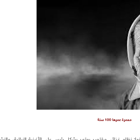
معمرة عمرها 100 سنة
ا: نظام غذائي مقتصد يعتمد بشكل رئيس على الأغذية النباتية، والنشا