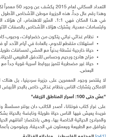
في هـذا المكان فهي 1:1. المثير للا
وابتسامات معدية. يشترك هؤلاء الأشخاص بالصفات الآتي
نظام غذائي نباتي يتكون من خضراوات، وحبوب كاملة
استهلاك متقطع للحوم، بالعادة في أيام الأحد أو ف
حياة خارجية نشطة بدنياً مع المشي لمسافات طويلة 
مزاج هادئ ورحيم وحساس للتدفق الطبيعي للحياة.
حياة غير مضطربة تتميز بروابط أسرية قوية جداً مع ع
البعض.
لا يقتصر وجود المعمرين على جزيرة سردينيا، بل هناك ا
الاماكن يتشارك الناس بنظام غذائي خاص بالبحر الأبيض 
"عش حتى 100: أسرار المناطق الزرقاء"
فريدة يعيش فيها الناس حياة طويلة ونابضة بالحياة بشكل
والمبادئ الحياتية الخاصة بها، وهي باختصار: آفاقهم الحي
بتوافق مع الطبيعة ويعملون في الحديقة. ويقومون بأعماله
[o41]
المجتمع الفلسطيني وعاداته الغذائية