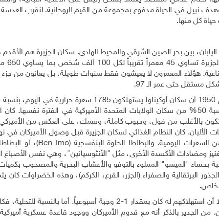
وهدف نبيل في الحياة مدفوع بمجموعة من القيم الروحانية. لنقرب العدسة ق
ياة كل منها.
م تقريباً إلى الجنوب من اليابان، بين بحر الصين الشرقي والمحيط الهادئ. سكان الجزيرة هم الأقد
وفقاً لتعداد أنجز عام 06
ناعية. هؤلاء المعمرون لا يعيشون فقط سنوات طويلة، بل يعانون من جزء 
 مستقل حتى عمر الـ 97.
من سكان اليابان بشكل عام في ذلك الوقت، وأقل بنسبة 50% من سكان الولايات المتحدة الأميركية في الفترة نفسها
يتكون بالأغلب من فول، وحبوب كاملة، وسمك، على العكس من الأميركي 
الألبان. كان النظام الغذائي لسكان الجزيرة قبل وصول الأميركان في نه
Ben Imo
)، أو البطاطا 
 بفيتامين أ، وسي، وبي 6، والمنغنيز ومضادات الأكسدة الأخرى، مثل "الأنثوسيانين"، وهي نفس الأصب
بة بحساء "الميسو" المملوء بالتوفو والأعشاب البحرية والمصحوب بكميات
ذور البرتقالية والصفراء (الجزر، القرع، الكركم)، وهذه الخضراوات كان ي
شخاص.
ومع أن الجزيرة محاطة بالمحيط وهناك وفرة الأسماك، إلا أن استهلاكهم له كان بمقدار 1-2 وجبة أسبوعياً. أما با
ن الجدير بالذكر أنه مع قدوم الأميركان ووجود قاعدة عسكرية أميركية 