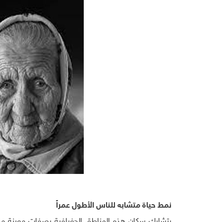
نمط حياة متشابه للناس الأطول عمراً
يتشارك سكان هذه المناطق الجغرافية بصفات معينة منه