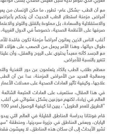
الغربي الذي تتوفر لديه سبل العيش الصحي بشتى أنواعها.
مع أن الطب -بشكل عام- تطور، ما مكن الإنسان من يعي
أمراض مزمنة استطاع الطب الحديث أن يتحكم بأعراضها 
والاستقلالية والسعادة، بل مملوءة بالقلق والتوتر والاعتم
صرفها على الأنظمة الصحية، خصوصاً في الدول الغربية، 
أغلب الناس الذين يعانون أمراضاً مزمنة تكون فاقدة لل
طوال حياتها، وهذا الأمر يجعل من الصعب على هؤلاء الأشخ
مع الجسد كأنه معبداً يحتوي على الروح والعقل، وأن علين
تتغير بالنسبة للأمراض.
معظم طلاب الطب بالكاد يتعلمون عن دور التغذية والتم
ومعالجة العديد من الأمراض المزمنة، عدا عن أن الطب 
علاجها، وكيفية تأثير العادات الصحية على معدلات الأعمار
في هذا المقال، سنتعرف على العادات المتبعة الشائعة لد
العالم في زيادة، لكنهم موزعين بشكل عشوائي في أغلب الد
"الطريق للعمر الطويل"، يبين لنا كيفية الوصول لعمر 100 عام بصحة تضاهي صحة الأشخاص في عمر الأربعين.
قام فونتانا بدراسة المناطق القليلة في العالم التي يب
اليابان، وبعض المناطق في جزيرة سردينيا، ومنطقة "سيلنتو
تشير الأبحاث إلى أن سكان هذه المناطق، لا يعيشون فق