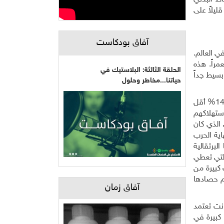
ليلاً على
آفاق بودكاست
م في العالم.
20، كانت نسبة المعمرين في الجزيرة تساوي 45 معمراً تقريباً لكل 100 ألف شخص بما يساوي 650 معمراً. هذه
الحلقة الثالثة: البلاستيك في
بسيط جداً
حياتنا...مخاطر وحلول
لننظر إلى العادات الغذائية لهؤلاء المعمرين. سُجل في عام 1950 أن سكان أوكيناوا يستهلكون 1785 سعرة حرارية في اليوم، بنسبة 14% أقل
. كان استهلاكهم
الذي كان
اية الحرب
البرتقالية
اغ التي تعطي
 كبيرة من
تم حصادها
آفاق زمان
لنسبة للتحلية، فكانت تعتمد
كبيرة في