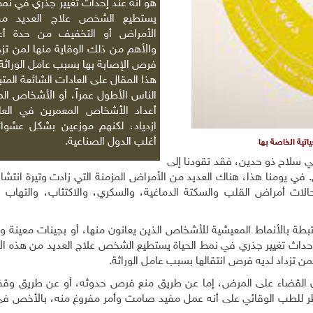
هو أنه عند إحداث تغيير جذري في نمط 
يستطيع الشخص علاج العديد م
الأمراض أو التخفيف من حدة أعر
والأهم من ذلك الوقاية منها لمن تزدا
فرص الإصابة بها بسبب عامل الوراثة. 
هذا المقال على العادات الشائعة المت
الناس الأطول عمراً، أو الأشخاص الم
أعداد الأشخاص المعمرين في العا
ازدياد، لكنهم موزعين بشكل عشوا
أغلب الدول الصناعية.
اتية الخاصة بها
هي سلاح ذو حدين، فقد تقودنا إلى
. في يومنا هذا، هناك العديد من الأمراض المزمنة التي زادت وتيرة انتش
الات أمراض القلب والسكتة الدماغية، والسكري، والاكتئاب، والتهاب 
 بالأنماط المعيشية للأشخاص الذين يعانون منها، أو بجينات معينة ورث
د إحداث تغيير جذري في نمط الحياة يستطيع الشخص علاج العديد من هذه ال
ن تزداد لديه فرص انتقالها بسبب عامل الوراثة.
مان القضاء على المرض، إما عن طريق منع فرص حدوثه، أو عن طريق و
نظر للطب الوقائي على أنه عمل مفيد صامت وأمر مفروغ منه، بالأخص في