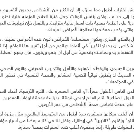
ش لفترات أطول مما سبق، إلا أن الكثير من الأشخاص يجدون أنفسهم ي
إلى حد ما، ولكن بنفس الوقت جعل فترة العلاج المزمنة فترة تخلو م
ادية على أنظمة صحية ذات أسعار عالية متزايدة. وبالفعل فإن تريليونات الدو
والتي يذهب معظمها لمعالجة الأمراض المزمنة.
أمل بالعلاج الجذري وتكون مستسلمة للأعراض، كون هذه الأمراض ستبقى مر
اص أن يحدثوا تغييراً في أنماط حياتهم من أجل تغيير هذا الواقع. إذا ت
ا الاهتمام به ومعاملته بقدسية من أجل أن ينمو ويقوى، فإن جميع المعادل
رين الجسدي واليقظة الذهنية والتأمل والتدريب المعرفي والنوم الصحي
الحديث لا يتطرق نهائياً لأهمية المشاعر والصحة النفسية في تحفيز ال
 في المجتمعات.
ى الناس الأطول عمراً، أو الناس المعمرة على الكرة الأرضية. أعداد ال
ول الصناعية. قام العالم لويجي فونتانا بدراسة معمقة لهؤلاء المعمرين. 
دو أن أغلب سكانها يعيشون مدة أطول من المتوسط العالمي، مثل جزيرة أو
" وإقليم "كالابريا" في إيطاليا، ونقل لنا في كتابه بعضاً من أسرار هؤلا
ط لسنوات طويلة، إنما يمضون أغلب هذه السنوات بصحة ممتازة.