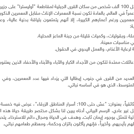
التعداد السكاني لعام 2015 يكشف عن وجود 50 معمراً لكل 100 ألف شخص من سكان القرى الجبلية لمقاطعة "أوليسترا" عل
هتمام، أن هؤلاء المعمرين ورغم أعمارهم الكبيرة، إلا أنهم يتمتعون بلياقة بدنية عالية،
ة:
، وبقوليات، وكميات قليلة من جبنة الماعز المحلية.
ي مناسبات معينة.
لرعاية الأغنام، والعمل اليدوي في الحقول.
ائلات ممتدة تتكون من الأجداد الكبار والآباء والأبناء والأحفاد الذين يعتن
لعديد من القرى في جنوب إيطاليا التي يزداد فيها عدد المعمرين، وفي 
المتوسط، الذي هو في أساسه نباتي.
على غرار كتاب فونتانا، أصدر الكاتب دان بوتنر مسلسلاً وثائقياً، بعنوان: "عش حتى 100: أسرار المناطق الزرقا
 غير عادي. الرسم البياني أدناه يبين لنا بشكل مختصر طريقة حياة هذه 
اتية تتمثل بوجود إيمان ثابت. وهدف في الحياة ومجال دائم للاسترخاء. يتحر
م بأيديهم. وأخيراً، فإنهم يأكلون باتزان وحكمة، ومعظم طعامهم نباتي.