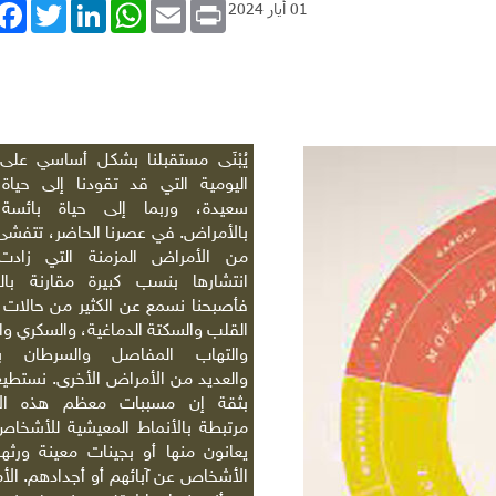
book
Twitter
LinkedIn
WhatsApp
Email
Print
01 أيار 2024
يُبْنَى مستقبلنا بشكل أساسي على ع
اليومية التي قد تقودنا إلى حيا
سعيدة، وربما إلى حياة بائسة 
بالأمراض. في عصرنا الحاضر، تتفشى 
من الأمراض المزمنة التي زادت 
انتشارها بنسب كبيرة مقارنة بال
فأصبحنا نسمع عن الكثير من حالات
القلب والسكتة الدماغية، والسكري وال
والتهاب المفاصل والسرطان بأن
والعديد من الأمراض الأخرى. نستطيع
بثقة إن مسببات معظم هذه ال
مرتبطة بالأنماط المعيشية للأشخاص
يعانون منها أو بجينات معينة ورثها
الأشخاص عن آبائهم أو أجدادهم. الأمر