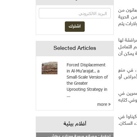
عانون من
ن الحرية
لارات يتم
افقة لها
م التعامل
Selected Articles
ة يمكن أن
Forced Displacement
، في منع
in Al-Mu’arajat.. a
Small-Scale Version of
أمراض أو
the Greater
Uprooting Strategy in
معمرين في
...
وفي كتابه
more
كيناوا في
ء السكان.
أفلام بيئية
تحقيق: مصانع مروية ومزارع عطشى