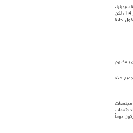
ى جزيرة سردينيا،
وهذا رقم عال جداً. هذه الجزيرة موطن الأشخاص الأطول عمراً في العالم. بالعادة تكون نسبة المعمرات الإناث مقابل المعمرين الذكور 1:4، لكن
 وعقول حادة
ون ببعضهم
جميع هذه
ء"، عرض فيه خمسة مجتمعات
المجتمعات
كون دوماً