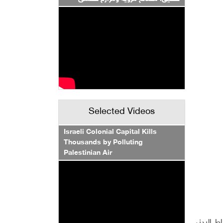
Selected Videos
Israeli Colonial Capital Kills
Thousands by Polluting
Palestinian Air
ط البدني