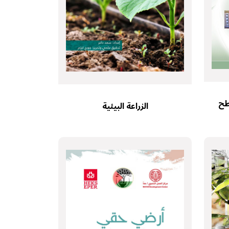
طح
الزراعة البيئية