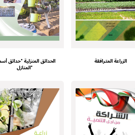
الحدائق المنزلية "حدائق أس
الزراعة المترافقة
المنازل"