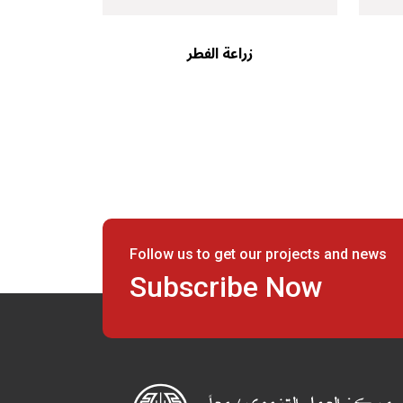
زراعة الفطر
Follow us to get our projects and news
Subscribe Now