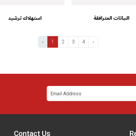
النباتات المترافقة
استهلاك ترشيد
‹
1
2
3
4
›
Contact Us
R