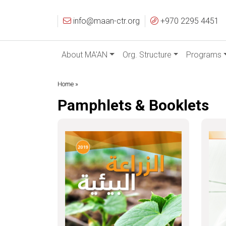
info@maan-ctr.org
+970 2295 4451
About MA'AN
Org. Structure
Programs
Home »
Pamphlets & Booklets