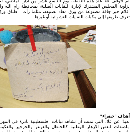
لم تتوقف علا عند هذه النقطة، يوم التاسع عشر من آذار الماضي، ل
بزاوية المجلس المشترك لإدارة النفايات الصلبة، بمحافظة رام الله و
أقلام حبر جافة مصنوعة من ورق معاد تصنيعه، مثلما رأت أطباق ورق
تعرف طريقها إلى مكبات النفايات العشوائية أو غيرها.
أهداف "خضراء"
بعيدًا عن علا، التي تمنت أن تشاهد نباتات فلسطينية نادرة في المهر
ملصقات لبعض الأزهار الوطنية كالحنظل والعرعر والجرجير والعكو