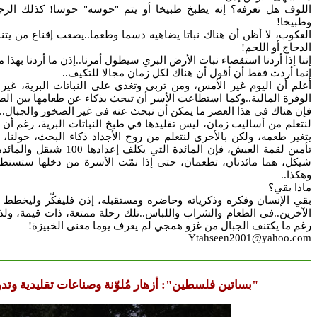
اللوف هل تعرفه؟ إنه يطبخ طبيخا أو يتم "حوسه" حوسا! كذلك الرجي
وطبيخا!
العكوب، لا أظن أن هناك نباتا يضاهيه دسما وطعما..يصعب إقناع من يتن
الدجاج أو اللحم!
إننا إذا أردنا استقصاء نبات الأرض البري سيطول أمرنا..إذن ما أردنا بهذا مث
إنما أردت فقط أن أقول أن هناك لكل زمان مجالا للتكيف..
أعلم أن اليوم غير الأمس، ومن تربى وتغذى على النباتات البرية، غير
الوفرة المالية..وكما استطاعت الأسر أن تبحث بذكاء عن طعامها بين ال
فإن هناك في هذا العصر ما يمكن أن نبحث عنه في غير الصخور والجبال..
لنتعلم من أساليب زمان، ليس تقليدها في طبخ النباتات البرية، رغم أن ذ
يتغير طعمه، ولكن بالأحرى لنتعلم من روح الأجداد ذكاء البحث، حولنا،
وهكذا..
ماذا بقي؟
بقي الإنسان وفكره وذكرياته وحاضره ومستقبله، إذن فليفكّر وليخطط و
الآخرين..في الطعام والشراب واللباس..تلك رحلة ممتعة، ذات قيمة، ولذيذ
رغم ما يكتنف الجبال من غزو همجي لم يعرف يوما معنى الخبيزة!
Ytahseen2001@yahoo.com
"بساتين فلسطين": أزهار مُلوّنة وصناعات تقليدية وتدو