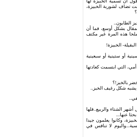
ول أن تسمية الخبيزة لها
نت تضاف لشوربة الخبيزة،
؟
ز الطابون..
لمقال بشكل أوسع، فما أن
لحا هذه المرة غير مكتف
بقيلة- الخبيزة!
ية أو ستينية أو سبعينية
أمي، التي ابتسمت كعادتها
ضر بالخبز!؟
ر يشبه شكل رغيف الخبز..
ي..
شهر الشتاء والربيع..فلها
ثا عنها...
يزة، وكانوا يعلمون جيدا
ية...واليوم لا تنافس في