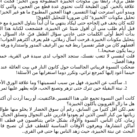
طفل بريء، رابطا بين مكونات الخبيزة المطبوخة وبين الخبز؛ فكنت اق
علاقة بالخبز، كون الطبخة كانت تحتوي عدة قطع من العجين، والتي كا
ويبدو أنني استرحت لهذا التفسير، فهذا العجين المطبوخ ما هو غير الخبز!
تحليل مكونات "الخبيزة" كان ضروريا للتحليل اللغويّ!
لكنه كان يخف في إلحاحه حتى ليكاد ينتهي ما أن أبدأ بتناول الخبيزة مع خب
قبل أيام طلب مني أن أقول شيئا عن الخبيزة، فتشجعت لكتابة هذا ا
بدأت أخط أولى الكلمات حتى عادني سؤال الطفل فيّ. عاد السؤال م
بتحليل مكونات الخبيزة..فرحت أسأل زملائي، فلم يعرف أكثرهم الجواب!
أفضلهم كان من فسّر تفسيرا ربط فيه بين الرغيف المدور واستدارة ورقة ال
ربما يكون صحيحا..!
قلت لنفسي لا تتعب نفسك، ستجد الجواب لدى سيدة في القرية، خمسين
وهذا أفضل..
ضحكت النسوة قريباتي الجالسات حول كانون النار في بيت العائلة عند 
حينما أعود إليها كمرجع تراثي، وتكرر دوما استغرابها من الأسئلة!
سأكتب عن الخبيزة، فهل من سبب لتسميتها؟ وما علاقة الورق الأخ
نبتة البقيلة حين تترك حتى تزهر وتصنع الحب، فإنه يظهر عليها ثم
كانت أعين النسوة تجمع على هذا التفسير..فاكتفيت، أو ربما أردت أن أكتف
هل ما زال القرويون يأكلون الخبيزة؟
نعم..لكن أقل كثيرا من السابق، رغم أن سوق الخضار لا يخلو منها طوال أ
زبائنها من كبار السن الذين لم يعودوا قادرين على التجوال وتسلق الجبال بح
زمان، كان الناس، النسوة والأولاد بشكل خاص يتنافسون في قطف الخب
أماكن انتشارها، ويعرفون الأوقات المناسبة للقطف قبل أن تصبح قاس
البحث عن نبتة الخبيزة، حيث زهد الناس بها حتى في القرى..