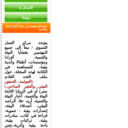
الاتصال بنا
روابط
دعوة للمساهمة في مجلة آفاق البيئة
والتنمية
يتوجه مركز العمل
التنموي / معاً إلى جميع
المهتمين بقضايا البيئة
والتنمية، أفرادا
ومؤسسات، أطفالا وأندية
بيئية، للمساهمة في
الكتابة لهذه المجلة، حول
ملف العدد القادم
(
العولمة...التدهور
البيئي...والتغير المناخي
.)
أو في الزوايا الثابتة (منبر
البيئة والتنمية، أخبار البيئة
والتنمية، أريد حلا، الراصد
البيئي، أصدقاء البيئة،
إصدارات بيئية – تنموية،
قراءة في كتاب، مبادرات
بيئية، تراثيات بيئية،
سp,ياحة بيئية وأثرية،