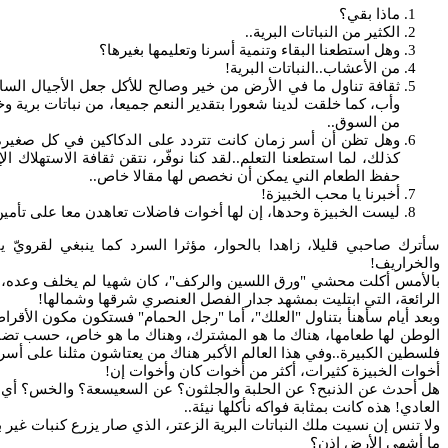
ماذا بقي؟
الكثير من النباتات البرية..
وهل استطعنا البقاء وتنمية أسرنا وتعليمها بغيرها؟
من الأعشاب..النباتات البرية!
ثقافة تناول ما في الأرض من خير وصالح للأكل جعل الأجيال السابق
وأب، كما خلقت لدينا شعورا بتقدير النعم جميعا، من نباتات برية و
من السوق..
وهل تظن أن أسر زمان كانت تتردد على الدكاكين في كل صغيرة و
كذلك، لما استطعنا التعلم..لقد كنا نوفّر، نتقن ثقافة الاستهلاك 
حفظ الطعام الني يمكن أن نخصص لها مقالا خاص..
أخبرنا يا محب الخبيزة!
ليست الخبيزة وحدها، إن لها أخوات فاضلات تعاهدن معا على تأمين 
سأترك صاحبي قليلا، زاهدا بالحوار، مؤثرا السرد كما ينبغي لقرويّ
والخراريف!
بالأمس أكلت محشي "ورق اللسين والركف"، كان شهيا لم يخلف وعده، ل
الرائعة، التي ابتليت بمشهد جدار الفصل العنصري شرقها وشمالها!
وبعد أيام سأهنأ بتناول "العلك"، أما "رجل الحمام" فستكون مكون الأقر
الوطن لها طعامها، هناك ما هو المشترك، وهناك ما هو خاص، حسب تضار
فلسطين الكبيرة..وفي هذا العالم الأكبر هناك من يعتاشون مثلنا على أسرا
أخوات الخبيزة كثيرات، أكثر من أخوات كان وأخوات إن!
هل أحدث عن الذنبح؟ عن الحلبة والجلثون؟ عن السعيسعة؟ والخس؟ أ
العادي! هذه كانت بمثابة فواكه نأكلها نيئة..
ولا تنس إن نسيت ملك النباتات البرية الزعتر، الذي صار يزرع كنبات غير بر
ما أشهى الأرض إذن؟