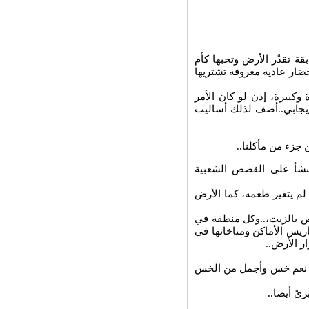
ة تقدّر الأرض وتحبها كأم
خضار عادية معروفة تشتريها
كبيرة، إذن لو كان الأمر
الإيجابي..أضف لذلك أساليب
جزء من مأكلنا..
 ينشأ على القصص الشعبية
م يتغير طعمه، كما الأرض
اص بالزيت،..وكل منطقة في
يس الأماكن ومناخاتها في
ر الأرض..
ي نعم خس وأجمل من الخس
يّ أيضا..