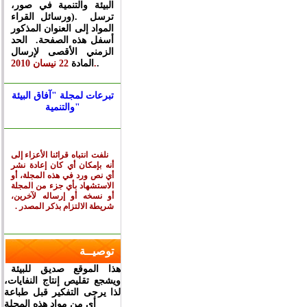
البيئة والتنمية في صور،
ورسائل القراء). ترسل
المواد إلى العنوان المذكور
أسفل هذه الصفحة. الحد
الزمني الأقصى لإرسال
.
22 نيسان 2010.
المادة
تبرعات لمجلة "آفاق البيئة
والتنمية"
نلفت انتباه قرائنا الأعزاء
إلى
أنه بإمكان أي كان إعادة نشر
أي نص ورد في هذه المجلة، أو
الاستشهاد بأي جزء من
المجلة
أو نسخه أو إرساله لآخرين،
شريطة الالتزام بذكر
المصدر
.
توصيــة
هذا الموقع صديق للبيئة
ويشجع تقليص إنتاج النفايات،
لذا يرجى التفكير قبل طباعة
أي من مواد هذه المجلة