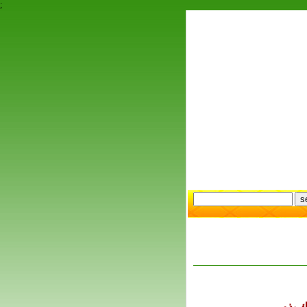
;
ك بذور