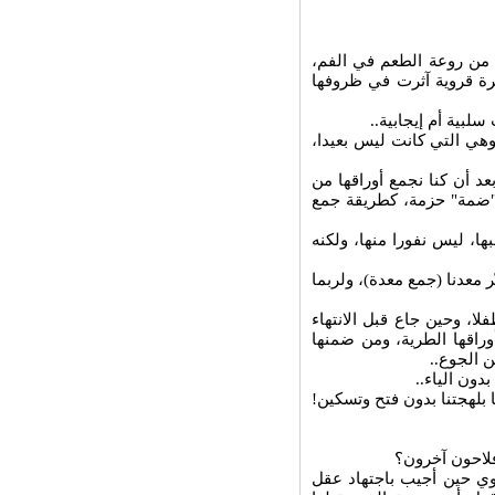
 من روعة الطعم في الفم،
رة قروية آثرت في ظروفها
لبية أم إيجابية..
وهي التي كانت ليس بعيدا،
عد أن كنا نجمع أوراقها من
 "ضمة" حزمة، كطريقة جمع
ها، ليس نفورا منها، ولكنه
ر معدنا (جمع معدة)، ولربما
، وحين جاع قبل الانتهاء
وراقها الطرية، ومن ضمنها
 الجوع..
دون الياء..
ا بلهجتنا بدون فتح وتسكين!
 فلاحون آخرون؟
وي حين أجيب باجتهاد عقل