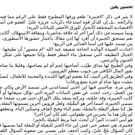
تحسين يقين
لا يثير في ذكر "الخبيزة" طعم ورقها المطبوخ فقط على الرغم مما فيه
والرائحة ..بل إن للذكر قوة استدعاء ذكريات عزيزة عليّ كعضو في أس
الاقتصادية المختلفة الانحياز للورق الأخضر للنباتات البرية!
وبما سيستدعي ذلك أمرا آخر له علاقة بحاضرنا، وبثقافة الاستهلاك، أكانت س
نعم تستحق الخبيزة أن أفرد لها إذن مقالا، باعتبار حضورها الأسطوري، 
من نستند عليها في أمننا الغذائي في الربيع!
اعتادت السيدة الوالدة الحاجة شفيقة عبد الله "ام منصور" أن تطبخها، ب
الجبال النظيفة، التي تستقبل ماء المطر فقط. وكنا نجمعها على شكل
الحنون والنرجس..
وفي الطبيخ لها مذاق طيّب، أصاحبها لحم أم لم يصاحبها، وقليلا ما صاحب
نفور المال الكافي من جيوب معظم القرويين..
وفي الطريق إلى البيت كنا نقضم أوراقها اللذيذة والمحببة للأطفال، لنصبّ
نتشت منها شاة أو عنزة بضع ورقات!
وفي مرة، صاحبني فيها ابن أختي لمساعدتي في تسميد الأرض وكان طفلا
من العمل، رحت ابحث عن بعض النباتات البرية التي تؤكل سيقانها أو أ
كانت الخبيزة، وقد علمّته، وتركته يسعد يتلك الأوراق..حتى ضرب صفحا عن
نسمي الخبيزة، اسما آخر هو البقّيلة، ولعل قرويين آخرين يسمونها البقلة، ب
هل كنا نصغّر البقلة بالبقيلة، بضم الباء وفتح القاف وتسكين الياء، وننطقه
لم يكن هذا ما يحيرني في طفولتي..لقد كان أمرا آخرا!
هو أنني اعتدت كثيرا أن أبحث عما يربط البقيلة بالخبز!
فخبيزة، هي تصغير خبز، فمن أين جاء الخبز للبقيلة أو للبقلة كما يسميها
كان السؤال يلحّ عليّ، وكنت أخفف على نفسي من صعوبة السؤال اللغ