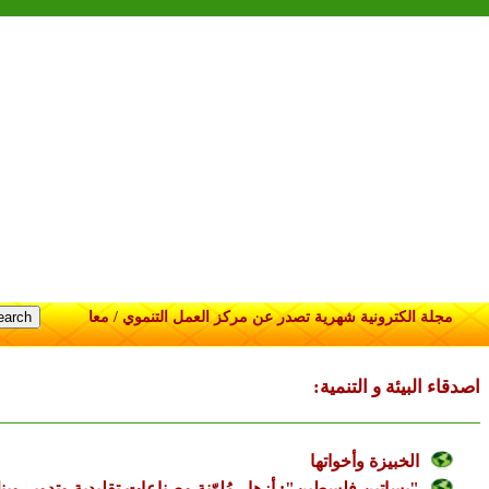
مجلة الكترونية شهرية تصدر عن مركز العمل التنموي / معا
:اصدقاء البيئة و التنمية
الخبيزة وأخواتها
"بساتين فلسطين": أزهار مُلوّنة وصناعات تقليدية وتدوير وبن