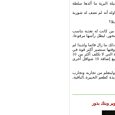
لة البرية ما ألذها سلطة
اوله أنه لم تضف له شوربة
لا؟
 من كانت له تغذية تناسب
صخور، ليظل رأسها مرفوعا،
لك ما زال قائما ولذيذا لم
 وقتها سنصير أكثر قوة في
تأمين لقمة العيش، فإن المائدة التي يكلف إعدادها 100 شيقل والمائدة التي لا تكلف أكثر من 10
شيكل، هما مائدتان، تطعمان، حتى إذا نمّت الأسرة من دخلها ستستطيع إضافة 10 شواقل أخرى
ليتعلم من تجاربه وتجارب
ة كطعم الخبيزة..الباقية،
ير وبنك بذور