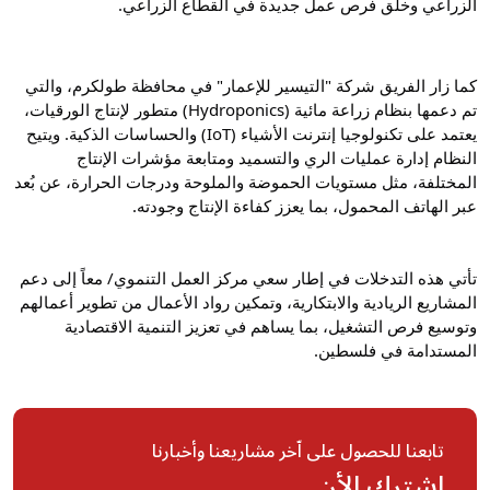
الزراعي وخلق فرص عمل جديدة في القطاع الزراعي.
كما زار الفريق شركة "التيسير للإعمار" في محافظة طولكرم، والتي 
تم دعمها بنظام زراعة مائية (Hydroponics) متطور لإنتاج الورقيات، 
يعتمد على تكنولوجيا إنترنت الأشياء (IoT) والحساسات الذكية. ويتيح 
النظام إدارة عمليات الري والتسميد ومتابعة مؤشرات الإنتاج 
المختلفة، مثل مستويات الحموضة والملوحة ودرجات الحرارة، عن بُعد 
عبر الهاتف المحمول، بما يعزز كفاءة الإنتاج وجودته.
تأتي هذه التدخلات في إطار سعي مركز العمل التنموي/ معاً إلى دعم 
المشاريع الريادية والابتكارية، وتمكين رواد الأعمال من تطوير أعمالهم 
وتوسيع فرص التشغيل، بما يساهم في تعزيز التنمية الاقتصادية 
المستدامة في فلسطين.
تابعنا للحصول على اّخر مشاريعنا وأخبارنا
اشترك الأن