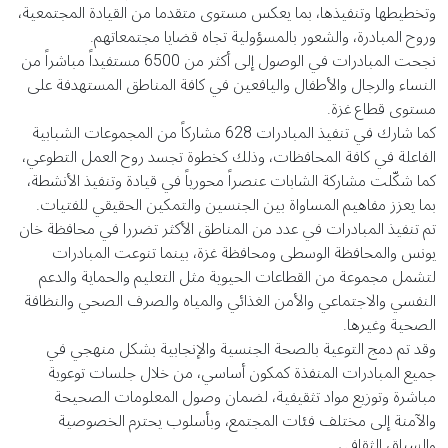
وتخطيطها وتنفيذها، بما يعكس مستوى متقدما من القيادة المجتمعية،
وروح المبادرة، والشعور بالمسؤولية تجاه قضايا مجتمعاتهم.
نجحت المبادرات في الوصول إلى أكثر من 6500 مستفيداً مباشراً من
النساء والرجال والأطفال واليافعين في كافة المناطق المستهدفة على
مستوى قطاع غزة.
كما شارك في تنفيذ المبادرات 628 مشاركاً من المجموعات الشبابية
الفاعلة في كافة المحافظات، وذلك كخطوة تجسد روح العمل التطوعي،
كما شكّلت مشاركة الشابات عنصراً محورياً في قيادة وتنفيذ الأنشطة،
بما يعزز مفاهيم المساواة بين الجنسين والتمكين الحقيقي للفتيات.
تم تنفيذ المبادرات في عدد من المناطق الأكثر تضررا في محافظة خان
يونس والمحافظة الوسطى ومحافظة غزة، بينما تنوعت المبادرات
لتشمل مجموعة من القطاعات الحيوية مثل التعليم والحماية والدعم
النفسي والاجتماعي والأمن الغذائي والمياه والصرف الصحي والنظافة
الصحية وغيرها.
وقد تم دمج التوعية بالصحة الجنسية والإنجابية بشكل منهجي في
جميع المبادرات المنفذة كمكون أساسي، من خلال جلسات توعوية
مباشرة وتوزيع مواد تثقيفية، لضمان وصول المعلومات الصحيحة
والآمنة إلى مختلف فئات المجتمع، وبأسلوب يحترم الخصوصية
والسياق الثقافي.