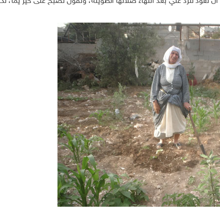
 تعود لترد عليّ بعد انتهاء صلاتها الطويلة، وتقول تصبح على خير يمّا، لكن