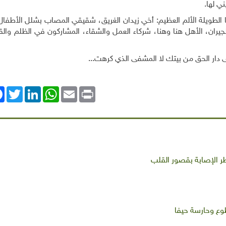
ي لها
.
لطويلة الألم العظيم: أخي زيدان الغريق، شقيقي المصاب بشلل الأطفال
جيران، الأهل هنا وهنا، شركاء العمل والشقاء، المشاركون في الظلم والق
لى دار الحق من بيتك لا المشفى الذي كرهت...
ok
Twitter
LinkedIn
WhatsApp
Email
Print
طر الإصابة بقصور القلب
طوع وحارسة حيفا