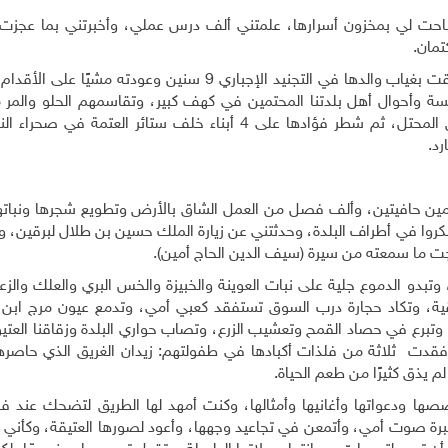
احت لي بمخزون أسرارها، علمتني ألف درس عملي، وأخبرتني بما عجزت
تمان
.
في طفولة أمي شقاوة ومرح ولهو، وفي صباها يتم مؤقت بغياب والدها في التجنيد الإجباري 9 سنين وعودته
ة وأحوال أهل بلدتنا المحتمين في كهف كبير، وتقاسمهم الحلو والمر م
عقدها الخامس سيرة انتفاضة الحجارة وإصابتها برصاص المحتل، ثم شطر فؤادها على 4 أبناء خلف ستائر الع
رد
.
دمين حافيتين، وألف فصل من العمل الشاق بالأرض وتطويع شجرها ونباته
سكروا في أطراف البلدة، وحدثتني عن زيارة الملك حسين بن طلال لبرقين،
ت ما سمعته من سيرة (سيف الدين الحاج أمين)
.
وتبدو الدموع جلية على نبات العوينة والخبيزة والخس البري والعلك والزع
ية، وتكاد حجارة درب السوق تستفقد كعبي أمي، وتدمع عيون مرج ابن 
وتبرع في حصاد القمح وتعشيب الزرع، وتصاب حواري البلدة وزقاقنا العتي
دت ثلاثة من فلذات أكبادها في طفولتهم: زيدان الغريق الذي حاصرها
 يذق كثيرًا من طعم الحياة
.
ها ودعواتها وأغانيها وأمثالها، وكنت أمهد لها الطريق لتضحك عند ف
نبرة صوت أمي، وأتمعن في تجاعيد وجهها، وأعود لصورها العتيقة، وكأني 