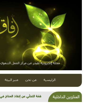
مجلة إلكترونية تصدر عن مركز العمل التنموي /
الرئيسية
من نحن
منبر البيئة
شذرات بيئية وتنموية...مُناخ و
العناوين الداخلية