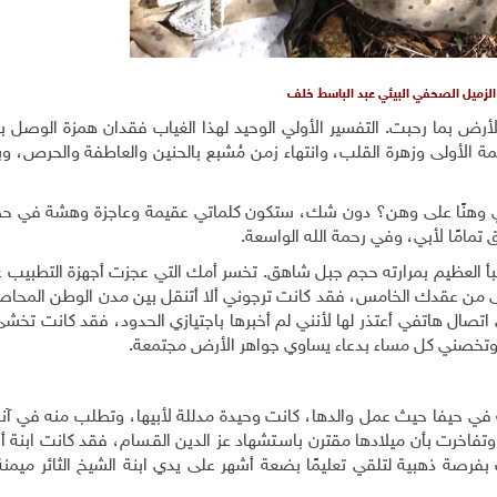
الزميل الصحفي البيئي عبد الباسط خلف
ن الأول 2023، فضاقت عليّ الأرض بما رحبت. التفسير الأولي الوحيد لهذا الغياب فقدان همزة الو
 الأولى وزهرة القلب، وانتهاء زمن مُشبع بالحنين والعاطفة والحرص، وب
تني وهنًا على وهن؟ دون شك، ستكون كلماتي عقيمة وعاجزة وهشة في ح
 تمامًا لأبي، وفي رحمة الله الواسعة
.
لنبأ العظيم بمرارته حجم جبل شاهق. تخسر أمك التي عجزت أجهزة التطبيب 
نى من عقدك الخامس، فقد كانت ترجوني ألا أتنقل بين مدن الوطن المحاص
صال هاتفي أعتذر لها لأنني لم أخبرها باجتيازي الحدود، فقد كانت تخشى
 وتخصني كل مساء بدعاء يساوي جواهر الأرض مجتمعة
.
لمُنعمة في حيفا حيث عمل والدها، كانت وحيدة مدللة لأبيها، وتطلب منه في آناء
تفاخرت بأن ميلادها مقترن باسـتشهاد عز الدين القـسام، فقد كانت ابنة 
فرصة ذهبية لتلقي تعليمًا بضعة أشهر على يدي ابنة الشيخ الثائر ميمنة