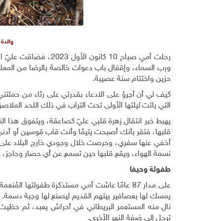
والدة 
رحلت أمي صباح 10 كانو
ورب السماء، وإقفال باب دعوات خالصة بالرضا من المعلمة
حزين واختتام سنة عصيبة
.
كيف لي أن أجرؤ على الادعاء بقدرتي على رثاء من حمل
التي باتت ليلتها الأولى تحت التراب في ذلك اللحد الملاصق
يهبط خبر انتقال زهرة قلبي عليّ كصاعقة، ويتفوق هذا ا
قلبها، فتقر بأنك أصبحت يتيمًا وأنت قاب قوسين أو أد
أخفي عنها سفري، وحرصت خلال وجودي خارج البلاد على ات
نسمة الهواء، ويقع قلبها حين تسمع عن أي حصار وحاجز،
طفولة وحيفا
على مدار 87 عامًا عاشت أمي مستذكرة طفولتها ا
يمسك لها بعصافير بيتهم القديم ليصنع لها وجبة دسمة. و
نال منه المستعمر البريطاني في أحراش يعبد، ثم حظيت ب
ترحل إلى ضفة النهر الأخرى
.