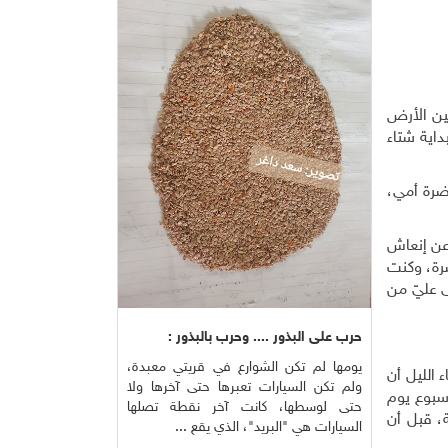
صل بين الأرض
داية شتاء
ضرة أمي،
عن إنعاش
رة، وكنت
 عليّ من
حرب على البذور .... وحرب بالبذور :
يومها لم تكن الشوارع في قريتي معبدة،
 الليل أن
ولم تكن السيارات تعبرها حتى آخرها ولا
أسبوع يوم
حتى لوسطها، كانت آخر نقطة تصلها
، قبل أن
السيارات هي "البريد"، الذي يقع ...