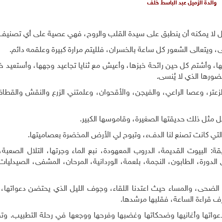
والدة الزميل عبد الباسط خلف
لتمثيل لا يمكنه أن ينطبق على سيدة القلب والروح، فهي عصية على أي تصنيف
تعالى الشعور كل ساعة بالخسران، فلليتم مرارة كبيرة وعلقمه دائم
.
 وأشتم كل حين رائحة خبزها، وأعيش مع ثنايا تجاعيد وجهها، وأستعيد خي
حضورها الذي لا يُنسى
.
لزعتر، وعصا الراعي، والفيجن، والأقحوان، وعلمتني الزرع والنقش والقطا
ل مثل ذلك حديقتها الصغيرة، وقاموسها الكبير
.
التي كانت تصنع لنا الدفء، وتبوح لي الأرض المخضرة بعصاميتها
.
ة: البيوت القديمة، الدروب المعهودة، نبع الماء وجرتها، التلال الصعبة
الدورة، الطابون، النجمة، بلعمة، الوردانية، المرحان، المشفى، الصيدليات،
لضحى، والمساء حيث اعتدنا اللقاء، وجوف الليل الذي يحتضن دعواتها، 
ف قراءة الساعة، فقلبها مرشدها
.
اتها وأغانيها وضحكاتها وغضبها وفرحها ووجعها في رحلة التطبيب
.
وتص