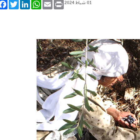
book
Twitter
LinkedIn
WhatsApp
Email
Print
01 شباط 2024