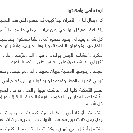
أزمنة أمي وأمكنتها
كان يقال لنا إن الأحزان تبدأ كبيرة ثم تصغر، لكن هذا ا
يتضاعف مع كل نهار في زمن غياب سيدتي منسوب الأسى، وي
كل شيء يعيد لي بقوة حضور أمي، فأنا مسكون بتفاصيلها،
التقليدي، وكوفيتها الناصعة، وزنارها الحريري، ولأشيائها 
تُذكرني أعشاب الأرض بوالدتي، فهي التي عرّفتني على ا
تكرر لي ألا أشد يديّ على الفأس حتى لا تصابا بتورم
.
تعيدني زيتونتها المحببة جريان دموعي التي لم تجف، وتفع
تردني قطرات المطر وغيومها وبرد كوانينها إلى كفاح أمي 
تفتح الأمكنة كلها التي عاشت فيها والدتي جراحي العميق
الأشواك، الموارس، العقود، الغرفة الأخيرة، الزقاق، عراق 
كل شيء
.
وتضاعف أزمنة أمي جرعة الحسرة، كصلاة الفجر، ووقت ا
وكل زمن كانت تبرع معلمتي الأولى في تقديره دون أن تعر
وتشعل أمثال أمي قهري، وكذا تفعل قصصها الكثيرة ودعو