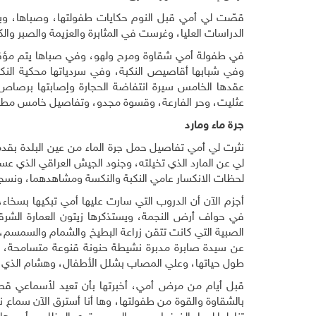
قصّت لي أمي قبل النوم حكايات طفولتها، وصباها، وب
الدراسات العليا، وغرست في المثابرة والعزيمة والصبر والك
وفي شبابها أقاصيص النكبة، وفي سردياتها محكية النكس
عثليت، وحر الفارعة، وقسوة مجدو، وتفاصيل خامس مطا
جرة ماء ومارد
نثرت لي أمي تفاصيل حمل جرة الماء من عين البلدة بق
لي عن المارد الذي تخيلته، وجنود الجيش العراقي الذي ع
لحظات الانكسار عامي النكبة والنكسة ومشاهدهما، ونسج
أجزم الآن أن الدروب التي سارت عليها أمي تبكيها بسخاء، 
في حواف أرض النجمة، ويستذكرها زيتون العمارة الشرق
الصبية التي كانت تتقن زراعة البطيخ والشمام والسمسم، 
عن سيدة صابرة مدبرة نشيطة حنونة قنوعة متسامحة، فق
طول حياتها، وعلي المصاب بشلل الأطفال، وهشام الذي لم
قبل أيام من مرض أمي، أخبرتها بأن تعيد لأسماعي قصص
بالشقاوة والقوة من طفولتها، وها أنا أسترق الآن سماع 