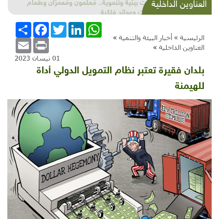
شذرات بيئية وتنموية.. مُعلمون ومُعمرّان وطعام
العناوين الداخلية
حيوانات وعوائد فلكية
WhatsApp
LinkedIn
Twitter
Facebook
انشر
الرئيسية »
أخبار البيئة والتنمية
»
Email
Print
العناوين الداخلية
»
01 نيسان 2023
بلدان فقيرة تعتبر نظام التمويل الدولي أداة
للهيمنة