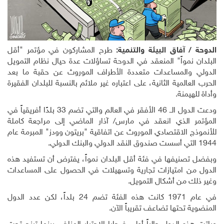
الدوحة / آفاق البيئة والتنمية:
طرح المشاركون في مؤتمر "أقل
البلدان نمواً" المنعقد في الدوحة تساؤلات عدة حيال نظام التمويل
الدولي والمساعدات متعددة الأطراف الموروث عن حقبة ما بعد
الحرب العالمية الثانية، على اعتباره غير ملائم بالنسبة للبلدان الفقيرة
وأداة للهيمنة.
ودعت الدول الــ 46 الأفقر في العالم والتي تضم 33 بلدًا أفريقياً في
المؤتمر الذي انعقد في مارس/ آذار الماضي إلى مراجعة كاملة
للأنموذج الاقتصادي الموروث عن اتفاقية "بريتون وودز" المبرمة عام
1944 التي أسست صندوق النقد الدولي والبنك الدولي.
وبفضل تصنيفها في فئة أقل البلدان نمواً، يفترض أن تستفيد هذه
الدول من امتيازات تجارية وتسهيلات في الحصول على المساعدات
وغير ذلك من أشكال التمويل.
في عام 1971 كانت هذه الفئة تضم 24 بلداً، لكن عدد الدول
المنضوية تحتها تضاعف تقريباً الآن.