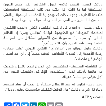
وباتت الصين تتصدّر قائمة الدول المُقرِضة لكن حجم الديون
المستحقة لها ما زالت أقل بكثير من تلك المستحقة لمؤسسات
متعددة الأطراف وجهات خاصة، وبموازاة التدخلات الرسمية، يناقش
عدد من الناشطين في المجتمع المدني القضية ذاتها في الدوحة.
ويقول جيسن روزاريو براغانزا، خبير الاقتصاد الكيني والمدير التنفيذي
لمنظمة "أفروداد" غير الحكومية، لوكالة "فرانس برس" إن النظام
المالي "يدعم حلولاً مدفوعة من الأسواق لمشاكل في السياسة
العامة. وقد علّمنا التاريخ بأن ذلك غير مُجدٍ".
وقالت مارينا دورانو من "يو.إن.آي" النقابي الدولي "علينا محاولة
إعادة الأهمية إلى تعددية الأطراف، نعرف جميعاً إلى أي حد أضحى
الوضع غير منصف".
أما الناشطة الفيليبينية المتخصصة في الديون ليدي ناكبيل، فندّدت
من جانبها بأولئك الذين "يستخدمون الإقراض وتخفيف الديون من
أجل فرض سياسات" معينة.
ومن وجهة نظرها لم يعد الإصلاح ممكناً، بل يجب أن يعاد تصميم
وبناء كل شيء. وقالت "حان الوقت لتفكيك مؤسسات بريتون وودز".
المصدر:
AFP
Print
Email
WhatsApp
LinkedIn
Twitter
انشر
Facebook