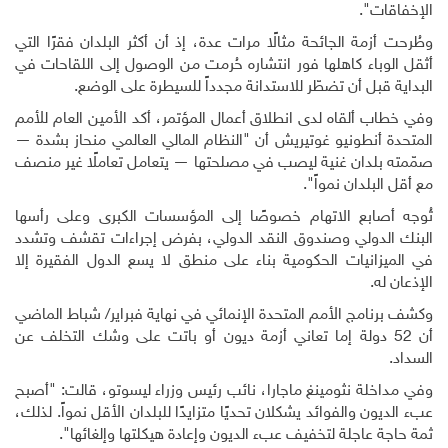
الإخفاقات".
وطُرحت أزمة الجائحة مثالًا مرات عدة، إذ أن أكثر البلدان فقرًا التي
أثقل الوباء كاهلها فور انتشاره حُرمت من الوصول إلى اللقاحات في
البداية قبل أن تضطّر للاستدانة مجدداً للسيطرة على الوضع.
وفي خطاب ألقاه لدى انطلاق أعمال المؤتمر، أكد الأمين العام للأمم
المتحدة أنطونيو غوتيريش أن "النظام المالي العالمي منحاز بشدة —
صمّمته بلدان غنية ليصب في مصلحتها — يتعامل تعاملًا غير منصف
مع أقل البلدان نمواً".
تُوجه أصابع الاتهام خصوصًا إلى المؤسسات الكبرى وعلى رأسها
البنك الدولي وصندوق النقد الدولي، بفرض إجراءات تقشف وتشدد
في الميزانيات الحكومية بناء على منطق لا يسع الدول الفقيرة إلا
الإذعان له.
وكشف برنامج الأمم المتحدة الإنمائي في نهاية فبراير/ شباط الماضي
أن 52 دولة إما تعاني أزمة ديون أو باتت على وشك التخلف عن
السداد.
وفي مداخلة نثومينغ ماجارا، نائب رئيس وزراء ليسوتو، قالت: "أصبح
عبء الديون والفوائد يشكلان تحديًا متزايدًا للبلدان الأقل نمواً. لذلك،
ثمة حاجة عاجلة لتخفيف عبء الديون وإعادة هيكلتها وإلغائها".