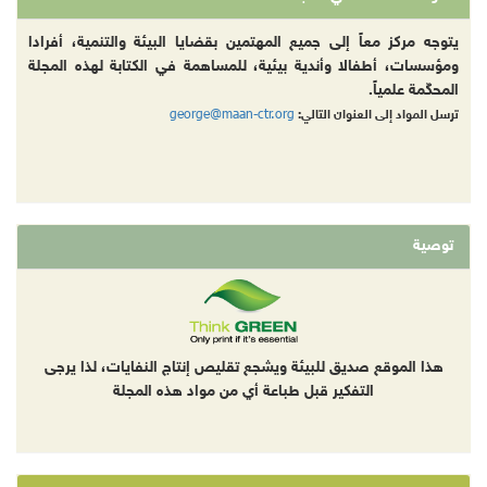
يتوجه مركز معاً إلى جميع المهتمين بقضايا البيئة والتنمية، أفرادا
ومؤسسات، أطفالا وأندية بيئية، للمساهمة في الكتابة لهذه المجلة
المحكّمة علمياً.
george@maan-ctr.org
ترسل المواد إلى العنوان التالي:
توصية
هذا الموقع صديق للبيئة ويشجع تقليص إنتاج النفايات، لذا يرجى
التفكير قبل طباعة أي من مواد هذه المجلة