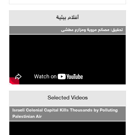
أفلام بيئية
تحقيق: مصانع مروية ومزارع عطشى
Selected Videos
Israeli Colonial Capital Kills Thousands by Polluting
Palestinian Air