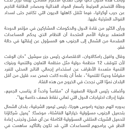
وباتت هذه الدول حالياً أولى ضحايا الاحترار المناخي بينما ترزح تحت
وطأة التضخم المرتبط بأسعار المواد الغذائية ومصادر الطاقة الناجم
عن حرب أوكرانيا، فيما تثقل كاهلها الديون التي تكافح حتى لسداد
الفوائد المترتبة عليها.
ورأى الكثير من قادة الدول والحكومات المشاركين في مؤتمر الدوحة
المنعقد برعاية الأمم المتحدة أن النظام الذي يحكم المساعدات
المقدمة من الشمال إلى الجنوب هو المسؤول عن إبقائها في حالة
فقر.
وقال وافيل رامكالاوان، الاقتصادي رئيس جزر سيشيل "حان الوقت
لأن تتوقف 12 منظمة دولية مثل منظمة التعاون والتنمية وبنوك
التنمية متعددة الأطراف عن استخدام إجمالي الناتج المحلي للفرد
مقياسًا وحيدًا للتنمية"، علماً أن بلاده كانت ضمن عدد قليل من أقل
البلدان نموًا التي نجحت في الخروج من هذه الفئة.
وأضاف رئيس الدولة الصغيرة أن "مقاساً واحداً لا يناسب الجميع،
علينا إدراك احتياجات الدول التي تعاني نقاط ضعف خاصة بها".
بدوره اتهم جوزيه راموس هورتا، رئيس تيمور الشرقية، بلدان الشمال
بتحميل الجنوب مسؤولية خياراتها الفاشلة، موضحًا: "يميل شركاؤنا
لتحميل الشريك المتلقي المسؤولية الكاملة عن أي فشل وتجنب إعادة
النظر في برامجهم للمساعدات التي قد تكون بالتأكيد ساهمت في