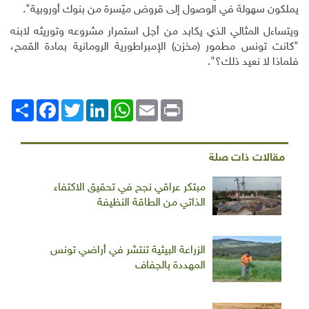
يملكون سهولة في الوصول إلى قروض ميّسرة من بنوك أوروبية".
ويتساءل المثالي الذي يكابد من أجل استمرار مشروعه وتوريثه لابنه
"كانت تونس مطمور (مخزن) الإمبراطورية الرومانية بمادة القمح،
فلماذا لا نعيد ذلك؟".
Print
Email
WhatsApp
LinkedIn
Twitter
انشر
Facebook
مقالات ذات صلة
مبتكر عراقي نجح في تحقيق الاكتفاء
الذاتي من الطاقة النظيفة
الزراعة البيئية تنتشر في أراضي تونس
المهددة بالجفاف