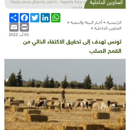
شذرات بيئية وتنموية.. راحلون وأسواق وسفر وتبولة
العناوين الداخلية
وتعليم وأعراس
WhatsApp
LinkedIn
Twitter
Facebook
انشر
الرئيسية »
أخبار البيئة والتنمية
»
Email
Print
العناوين الداخلية
»
01 آب 2022
تونس تهدف إلى تحقيق الاكتفاء الذاتي من
القمح الصلب