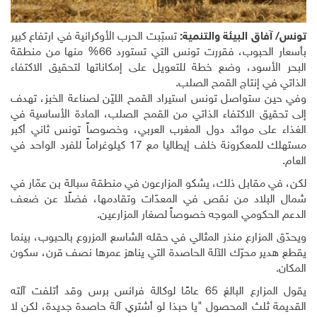
تونس/ آفاق البيئة والتنمية:
تسبّبت الحرب الأوكرانية في ارتفاع كبير
بأسعار الحبوب، فقررت تونس التي تستورد 66% منها من منطقة
البحر الأسود، وضع خطة للتعويل على إمكاناتها لتحقيق الاكتفاء
الذاتي في إنتاج القمح الصلب
.
وفي حين ستواصل تونس استيراد القمح الليّن لصناعة الخبز، تهدف
إلى تحقيق الاكتفاء الذاتي من القمح الصلب، المادة الأساسية في
الغذاء على موائد دول المغرب العربي، وخصوصاً تونس ثاني أكبر
مستهلك للمعكرونة خلف إيطاليا مع 17 كيلوغراماً للفرد الواحد في
العام
.
لكن، في مقابل ذلك، يشكو المزارعون في منطقة سبالة بن عمّار في
شمال البلاد من نقص في المعدّات وتقادمها، فضلًا عن ضعف
الدعم الحكومي الموجه خصوصاً لصغار المزارعين
.
ويحدّق المزارع منذر المثالي في حقله الشاسع المزروع بالحبوب، بينما
يقطع هدير محرّك الآلة الحاصدة التي يناهز عمرها نصف قرن، سكون
المكان
.
يقول المزارع البالغ 65 عامًا لوكالة فرانس برس وقد أتلفت آلته
القديمة ثلث المحصول "يا حبذا لو أشتري آلة حاصدة جديدة، لكن لا