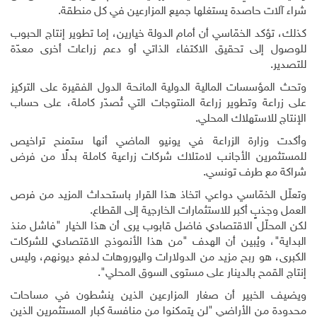
شراء آلات حاصدة يستغلها جميع المزارعين في كل منطقة
.
كذلك، تؤكد الخمّاسي أن أمام الدولة خيارين، إما تطوير إنتاج الحبوب
للوصول إلى تحقيق الاكتفاء الذاتي أو دعم زراعات أخرى معدّة
للتصدير
.
وتحث المؤسسات المالية الدولية المانحة الدول الفقيرة على التركيز
على زراعة وتطوير زراعة المنتوجات التي تُصدّر كاملة، على حساب
الإنتاج للاستهلاك المحلي
.
وأكدت وزارة الزراعة في يونيو الماضي أنها ستمنح تراخيص
للمستثمرين الأجانب لامتلاك شركات زراعية كاملة بدلًا من فرض
شراكة مع طرف تونسي
.
وتعلّل الخمّاسي دواعي اتخاذ هذا القرار باستحداث المزيد من فرص
العمل وجذبٍ أكبر للاستثمارات الخارجية إلى القطاع
.
لكن المحلّل الاقتصادي فاضل قابوب يرى أن هذا الخيار "فاشل منذ
البداية"، ويُبين أن الهدف "من هذا الأنموذج الاقتصادي للشركات
الكبرى، هو ربح مزيد من الدولارات واليوروهات لدفع ديونهم، وليس
إنتاج القمح بالدينار على مستوى السوق المحلي".
ويضيف الخبير أن صغار المزارعين الذين ينشطون في مساحات
محدودة من الأراضي "لن يتمكنوا من منافسة كبار المستثمرين الذين