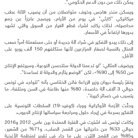
يمكن ذلك من دون الدعم الحكومي".
ويسكن منذر هاجس وخوف متواصلان من أن يصيب الآلة عطب
ميكانيكي "كارثي" في يوم من الأيام، ويصبح عاجزاً عن جمع
محاصيله، لذلك يكابد لشراء قطع الغيار من السوق والتي تشهد
بدورها ارتفاعاً في الأسعار
.
إلى ذلك يبدو التفكير في شراء آلة جديدة أو حتى مستعملة أمراً صعب
المنال بالنسبة لصغار المزارعين لأنها ستكلفهم 150 ألف يورو على
الأقل
.
ويضيف المثالي: "لو تدعمنا الدولة ستتحسن النوعية، وسيرتفع الإنتاج
من 50% إلى 90%»، لكن "الوضع يتأزم والدولة لا تساعدنا".
وتقرّ رئيسة ديوان وزير الزراعة فاتن الخمّاسي بأنه "تتواجد في تونس
حوالي 3 آلاف آلة حاصدة، 80% منها طاعنة في السن ومتلفة، ما
يتسبب في خسائر كبيرة".
وحثّت الأزمة الأوكرانية ووباء (كوفيد-19) السلطات التونسية على
التفكير بسرعة في إيجاد حلول ومراجعة سياساتها لإنتاج الحبوب
.
وكانت تونس قد اشترت في الفترة الممتدة بين عامي 2012 و2016
حوالي 33% من حاجياتها من القمح الصلب، و71% من الشعير،
و85% من القمح الليّن، على ما جاء في تقرير لمنظمة الأغذية