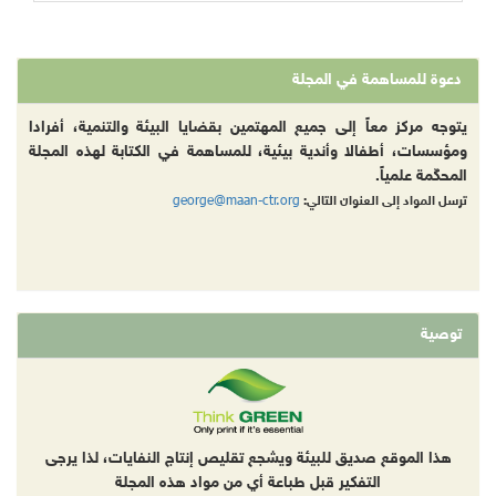
دعوة للمساهمة في المجلة
يتوجه مركز معاً إلى جميع المهتمين بقضايا البيئة والتنمية، أفرادا
ومؤسسات، أطفالا وأندية بيئية، للمساهمة في الكتابة لهذه المجلة
المحكّمة علمياً.
george@maan-ctr.org
ترسل المواد إلى العنوان التالي:
توصية
هذا الموقع صديق للبيئة ويشجع تقليص إنتاج النفايات، لذا يرجى
التفكير قبل طباعة أي من مواد هذه المجلة