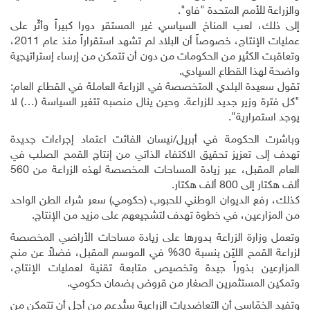
والزراعة للأمم المتحدة "فاو".
إلى ذلك، لعب المناخ السياسي غير المستقر دورا كبيراً وأثّر على
عمليات الإنتاج، خصوصاً أن البلاد لم تشهد استقراراً منذ عام 2011،
وتعاقبت الكثير من الحكومات من دون أن تتمكن من إرساء إستراتيجية
واضحة لهذا القطاع السيادي
.
تقول سعيدة البلدي المتخصصة في الزراعة العاملة في القطاع العام:
"كل فترة وزير جديد للزراعة. وحين ينال منصبه تتغير السياسة (…) لا
يوجد استمرارية".
وباشرت الحكومة في أبريل/نيسان الفائت اعتماد إجراءات جديدة
تهدف إلى تعزيز تحقيق الاكتفاء الذاتي من إنتاج القمح الصلب في
العام المقبل، عبر زيادة المساحات المخصصة لهذه الزراعة من 560
ألف هكتار إلى 800 ألف هكتار
.
كذلك، رفع الديوان الوطني للحبوب (حكومي) سعر شراء الطن الواحد
من المزارعين، في خطوة تهدف لتشجيعهم على مزيد من الإنتاج
.
وتعمل وزارة الزراعة بدورها على زيادة مساحات الأراضي المخصصة
لزراعة القمح الليّن بنسبة 30% في الموسم المقبل، فضلاً عن منح
المزارعين بذوراً جيدة وتخصيص متابعة تقنية لعمليات الإنتاج،
وتمكين المستثمرين الصغار من قروض بضمان حكومي
.
وتفيد الخمّاسي أن التعاضديات الزراعية ستُدعم من أجل أن تتمكن من